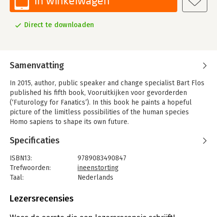
In winkelwagen
Direct te downloaden
Samenvatting
In 2015, author, public speaker and change specialist Bart Flos
published his fifth book, Vooruitkijken voor gevorderden
(‘Futurology for Fanatics’). In this book he paints a hopeful
picture of the limitless possibilities of the human species
Homo sapiens to shape its own future.
Since the publication of that book, things have quickly gotten
Specificaties
out of hand with the environment, biodiversity and climate. It
prompted Flos to author his sixth book and Magnus Opus: De
ISBN13:
9789083490847
mens als grens (‘Our Inner Limits’). Unfortunately, as a plea, it
Trefwoorden:
ineenstorting
was much less hopeful, but it still contained solutions to turn
Taal:
Nederlands
the tide.
Bindwijze:
e-book
Beveiliging:
none
Lezersrecensies
“After the publication of Our Inner Limits, I could not have
Bestandsformaat:
epub
imagined how quickly things would get só much worse. The
Uitgever:
BlijvendBeklijven Boeken