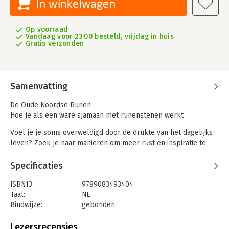
In winkelwagen
Op voorraad
Vandaag voor 23:00 besteld, vrijdag in huis
Gratis verzonden
Samenvatting
De Oude Noordse Runen
Hoe je als een ware sjamaan met runenstenen werkt
Voel je je soms overweldigd door de drukte van het dagelijks
leven? Zoek je naar manieren om meer rust en inspiratie te
vinden in je drukke bestaan? Stel je voor dat deze wijsheid
binnen handbereik ligt. Ontdek de tijdloze kracht van de
Specificaties
eeuwenoude runen, een brug tussen jou en wat je diep van
binnen wilt weten? Dit boek helpt je op weg om inspirerende
ISBN13:
9789083493404
runenreadings uit te voeren.
Taal:
NL
Bindwijze:
gebonden
De Oude Noordse Runen opent de deur naar de wereld van de
Aantal pagina's:
116
runen, een tool om moeiteloos dieper contact te maken met
Uitgever:
Auteurscollectief
Lezersrecensies