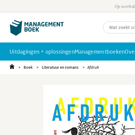
Op werkda
Uitdagingen + oplossingen
Managementboeken
Ove
Boek
Literatuur en romans
Afdruk