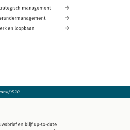
trategisch management
erandermanagement
erk en loopbaan
 vanaf €20
uwsbrief en blijf up-to-date