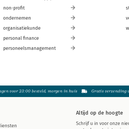
non-profit
s
ondernemen
v
organisatiekunde
w
personal finance
personeelsmanagement
gen voor 23:00 besteld, morgen in huis
Gratis verzending
Altijd op de hoogte
Schrijf u in voor onze nie
diensten