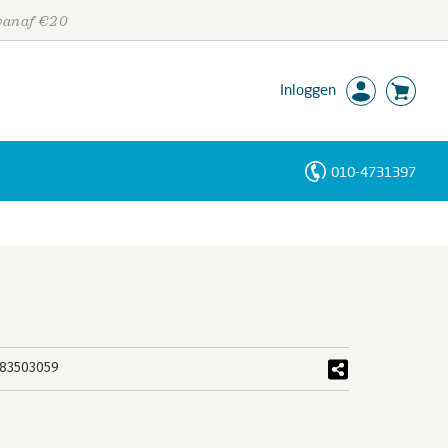
 vanaf €20
Inloggen
010-4731397
Personen
Trefwoorden
83503059