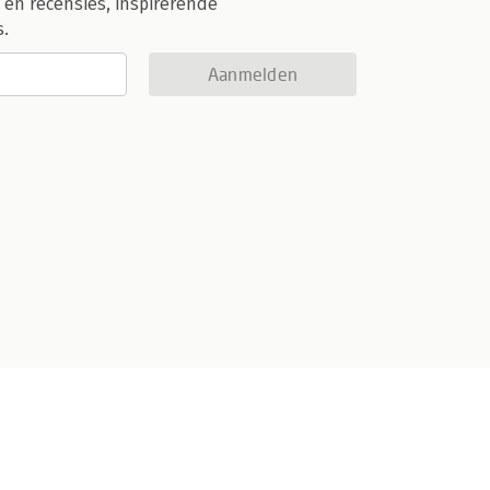
 en recensies, inspirerende
s.
Aanmelden