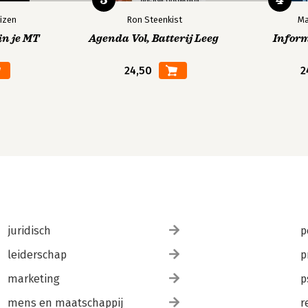
izen
Ron Steenkist
Ma
in je MT
Agenda Vol, Batterij Leeg
Infor
24,50
2
juridisch
p
leiderschap
p
marketing
p
mens en maatschappij
r