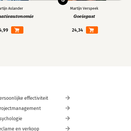
rtijn Aslander
Martijn Verspeek
matieautonomie
Goeiegast
4,99
24,34
ersoonlijke effectiviteit
rojectmanagement
sychologie
eclame en verkoop