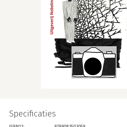
Specificaties
ISBN13:
9789083503059