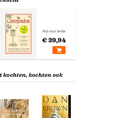
Prijs voor beide
€ 39,94
t kochten, kochten ook