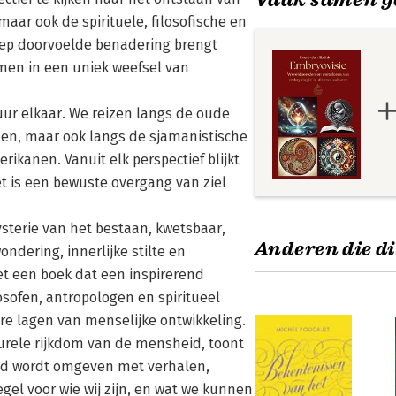
maar ook de spirituele, filosofische en
diep doorvoelde benadering brengt
amen in een uniek weefsel van
uur elkaar. We reizen langs de oude
nen, maar ook langs de sjamanistische
rikanen. Vanuit elk perspectief blijkt
t is een bewuste overgang van ziel
sterie van het bestaan, kwetsbaar,
Anderen die di
ondering, innerlijke stilte en
et een boek dat een inspirerend
osofen, antropologen en spiritueel
ere lagen van menselijke ontwikkeling.
urele rijkdom van de mensheid, toont
eld wordt omgeven met verhalen,
gel voor wie wij zijn, en wat we kunnen