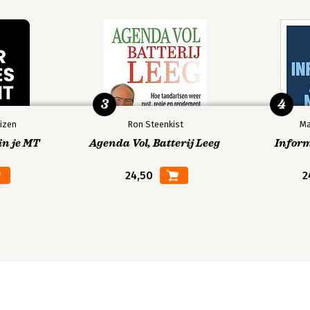
3
4
izen
Ron Steenkist
Ma
in je MT
Agenda Vol, Batterij Leeg
Infor
24,50
2