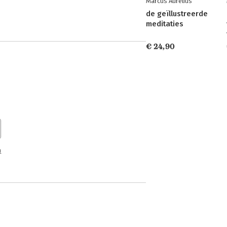
Marcus Aurelius
de geïllustreerde
meditaties
€ 24,90
n