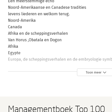
Een meerstemmige echo
Noord-Amerikaanse en Canadese tradities
levens liederen en welkom terug.
Noord-Amerika
Canada
Afrika en de scheppingsverhalen
Van Horus ,Obatala en Dogon
Afrika
Egypte
Europa, de scheppingsverhalen en de embryologie symb
Over wereldbomen en levensbronnen
Embryologie in Wetenschappelijke Contexten
Toon meer
De metaforen van het weten
Het complete beeld 245
In vogelvlucht over de culturen heen
De Praktische Toepassing van de Embryovisie
Inspiratie en reflectie
Managementboek Top 100
Inspiratie voor Zelfreflectie