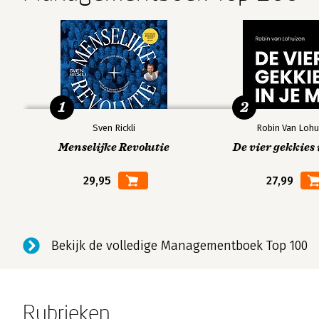
Epiloog
De ziel die zich herinnert
Bibliografie: bronnen van inspiratie voor Embryovisie
Appendix : oefeningen
1
2
Sven Rickli
Robin Van Lohu
Menselijke Revolutie
De vier gekkies 
29,95
27,99
Bekijk de volledige Managementboek Top 100
Rubrieken