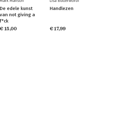
Mark Manson
Lisa Butterworth
De edele kunst
Handlezen
van not giving a
f*ck
€ 15,00
€ 17,99