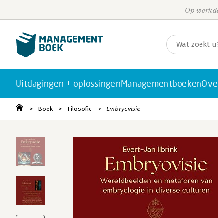
Op werkda
Uitdagingen + oplossingen
Managementboeken
Ove
Boek
Filosofie
Embryovisie