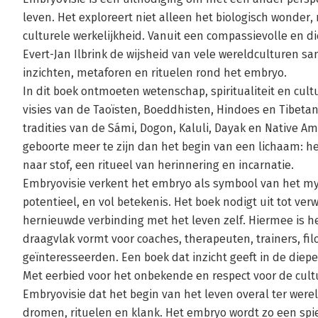
leven. Het exploreert niet alleen het biologisch wonder, 
culturele werkelijkheid. Vanuit een compassievolle en 
Evert-Jan Ilbrink de wijsheid van vele wereldculturen s
inzichten, metaforen en rituelen rond het embryo.
In dit boek ontmoeten wetenschap, spiritualiteit en cult
visies van de Taoïsten, Boeddhisten, Hindoes en Tibeta
tradities van de Sámi, Dogon, Kaluli, Dayak en Native Ame
geboorte meer te zijn dan het begin van een lichaam: he
naar stof, een ritueel van herinnering en incarnatie.
Embryovisie verkent het embryo als symbool van het my
potentieel, en vol betekenis. Het boek nodigt uit tot verw
hernieuwde verbinding met het leven zelf. Hiermee is h
draagvlak vormt voor coaches, therapeuten, trainers, fil
geïnteresseerden. Een boek dat inzicht geeft in de diep
Met eerbied voor het onbekende en respect voor de cult
Embryovisie dat het begin van het leven overal ter wer
dromen, rituelen en klank. Het embryo wordt zo een spie