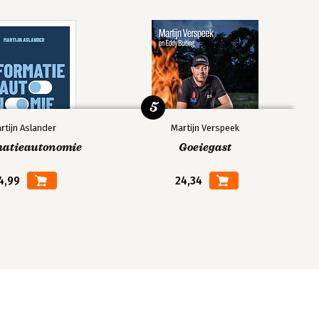
5
rtijn Aslander
Martijn Verspeek
matieautonomie
Goeiegast
4,99
24,34