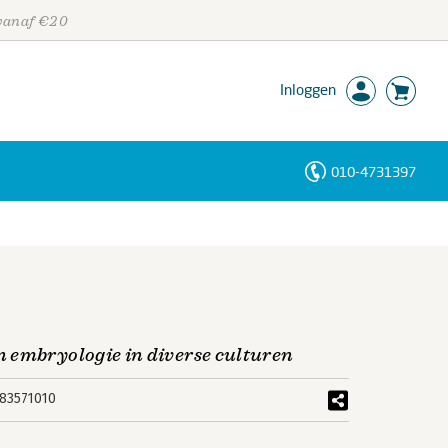
 vanaf €20
Inloggen
010-4731397
Personen
Trefwoorden
 embryologie in diverse culturen
83571010