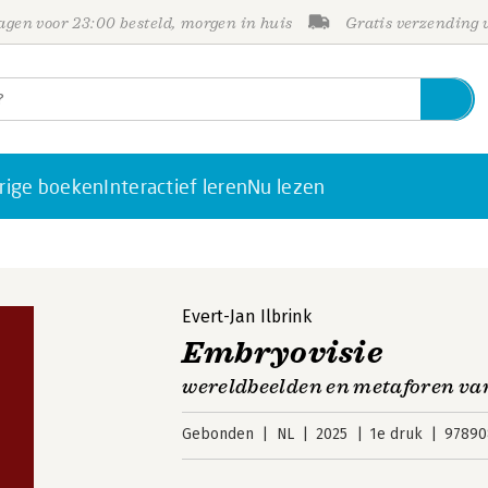
gen voor 23:00 besteld, morgen in huis
Gratis verzending
rige boeken
Interactief leren
Nu lezen
Evert-Jan Ilbrink
Embryovisie
wereldbeelden en metaforen van
Gebonden
NL
2025
1e druk
97890