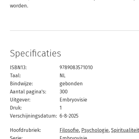
worden.
Specificaties
ISBN13:
9789083571010
Taal:
NL
Bindwijze:
gebonden
Aantal pagina's:
300
Uitgever:
Embryovisie
Druk:
1
Verschijningsdatum:
6-8-2025
Hoofdrubriek:
Filosofie
,
Psychologie
,
Spiritualitei
Serie:
Embryovisie