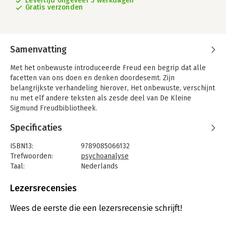
Levertijd ongeveer 3 werkdagen
Gratis verzonden
Samenvatting
Met het onbewuste introduceerde Freud een begrip dat alle
facetten van ons doen en denken doordesemt. Zijn
belangrijkste verhandeling hierover, Het onbewuste, verschijnt
nu met elf andere teksten als zesde deel van De Kleine
Sigmund Freudbibliotheek.
In 1915 schreef Sigmund Freud in minder dan drie weken een
Specificaties
verhandeling die als een hoogtepunt van zijn
psychoanalytische geschriften wordt beschouwd: 'Het
ISBN13:
9789085066132
onbewuste'. Het onbewuste wordt van fundamenteel belang
Trefwoorden:
psychoanalyse
geacht voor de psychoanalytische theorie. Inmiddels is het ook
Taal:
Nederlands
uit het dagelijks taalgebruik niet meer weg te denken: Dat heb
Bindwijze:
paperback
je dan zeker verdrongen, of: Onbewust heb ik het altijd
Aantal pagina's:
544
Lezersrecensies
geweten.
Uitgever:
Boom
Druk:
1
Wees de eerste die een lezersrecensie schrijft!
Verschijningsdatum:
11-4-2017