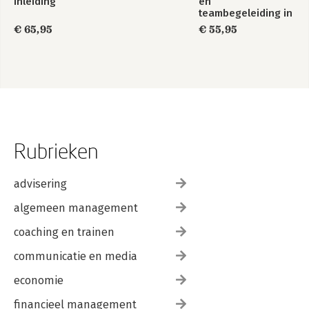
inleiding
en
teambegeleiding in
de zorg
€ 65,95
€ 55,95
Rubrieken
advisering
algemeen management
coaching en trainen
communicatie en media
economie
financieel management