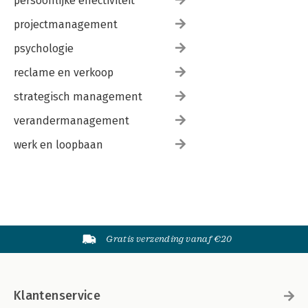
persoonlijke effectiviteit
projectmanagement
psychologie
reclame en verkoop
strategisch management
verandermanagement
werk en loopbaan
Gratis verzending vanaf €20
Klantenservice