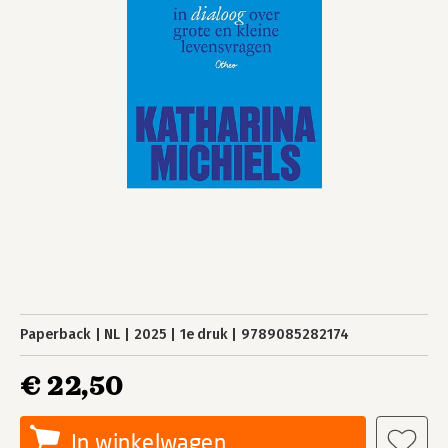
Paperback
NL
2025
1e druk
9789085282174
€ 22,50
In winkelwagen