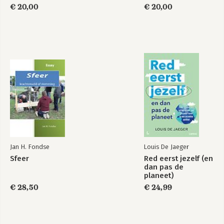
10 Bedrijven boven burgers 95
€ 20,00
€ 20,00
11 Make love, not war 99
11.1 De brave samenleving 99
11.2 Begrensde werkers 104
11.2.1 Lieverdjes en knuffelrebellen 104
11.2.2 Obstakels voor professionaliteit 105
11.2.3 Remmende beïnvloeders 108
11.2.4 Wie binnen de lijntjes kleurt 112
11.3 Bevrijding door ondernemerschap? 112
11.4 Een polariserende knuffelsamenleving? 114
11.5 Verschraling 118
12 Kan ik vrij zijn? 120
12.1 Wat is mijn kompas? 120
12.2 Gij zult… 123
12.3 De plicht om te groeien 128
Jan H. Fondse
Louis De Jaeger
13 Ik consumeer, dus ik ben! 133
Sfeer
Red eerst jezelf (en
13.1 Klantgerichtheid als smoes 133
dan pas de
13.2 Consumptieknallers 135
planeet)
13.3 Ja wij willen! Graag zelfs! 138
€ 28,50
€ 24,99
14 Alles bij elkaar opgeteld 142
Deel 3
Onze verkwanselde vrijheid
15 De afrekenbare burger 147