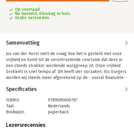
Op voorraad
Nu besteld, dinsdag in huis
Gratis verzonden
Samenvatting
Jos van der Horst stelt de vraag hoe het is gesteld met onze
vrijheid en komt tot de verontrustende conclusie dat deze in
een steeds strakker wordende wurggreep zit. Onze vrijheid
brokkelt in snel tempo af. Dit heeft vier oorzaken. Als burgers
worden wij steeds meer afgerekend op de - vooral financiële -
gevolgen van onze dagelijkse keuzes en gedrag, voor
Specificaties
samenleving en landgenoten. Als consumenten worden wij
opgezadeld met de opdracht gretig en onbeperkt te
ISBN13:
9789085600787
consumeren. Tegelijkertijd is het aan ons om al consumerend
Taal:
Nederlands
de grote problemen van deze tijd aan te pakken. Als werker
Bindwijze:
paperback
worden we opgejaagd, kunnen we lang niet altijd de goede
Aantal pagina's:
288
dingen op de goede manier doen en zitten vele van ons vast in
Uitgever:
SWP
Lezersrecensies
een situatie die gezondheid en welzijn bedreigt. Tot slot wordt
Druk:
1
onze vrije toekomst ons afgenomen doordat slimme