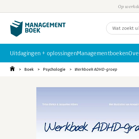
Op werkda
Uitdagingen + oplossingen
Managementboeken
Ove
Boek
Psychologie
Werkboek ADHD-groep