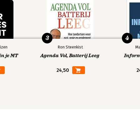
3
4
izen
Ron Steenkist
Ma
in je MT
Agenda Vol, Batterij Leeg
Infor
24,50
2