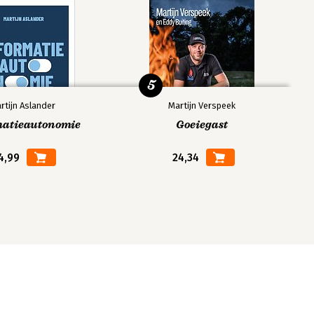
5
rtijn Aslander
Martijn Verspeek
matieautonomie
Goeiegast
4,99
24,34