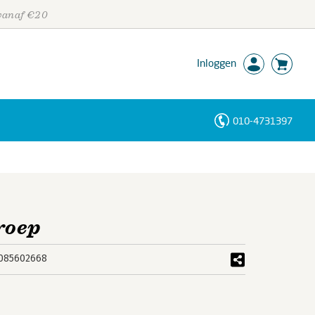
 vanaf €20
Inloggen
010-4731397
Personen
Trefwoorden
roep
085602668