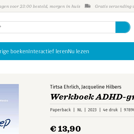
gen voor 23:00 besteld, morgen in huis
Gratis verzending
rige boeken
Interactief leren
Nu lezen
Tirtsa Ehrlich
,
Jacqueline Hilbers
Werkboek ADHD-g
Paperback
NL
2023
4e druk
9789
€ 13,90