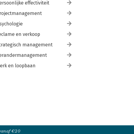
ersoonlijke effectiviteit
rojectmanagement
sychologie
eclame en verkoop
trategisch management
erandermanagement
erk en loopbaan
 vanaf €20