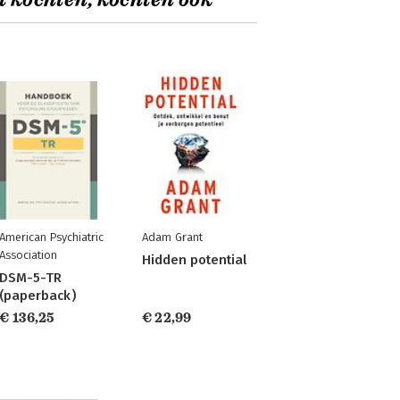
t kochten, kochten ook
American Psychiatric
Adam Grant
Association
Hidden potential
DSM-5-TR
(paperback)
€ 136,25
€ 22,99