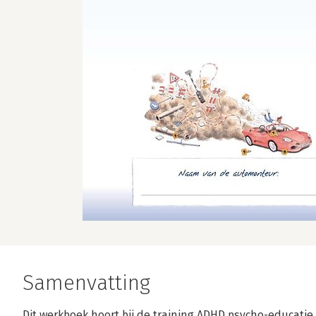
Samenvatting
Dit werkboek hoort bij de training ADHD psycho-educatie v