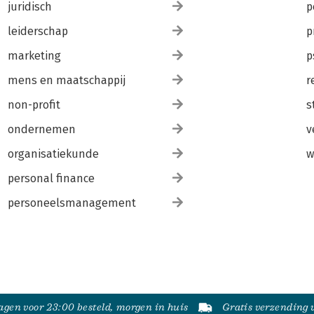
juridisch
p
leiderschap
p
marketing
p
mens en maatschappij
r
non-profit
s
ondernemen
v
organisatiekunde
w
personal finance
personeelsmanagement
gen voor 23:00 besteld, morgen in huis
Gratis verzending