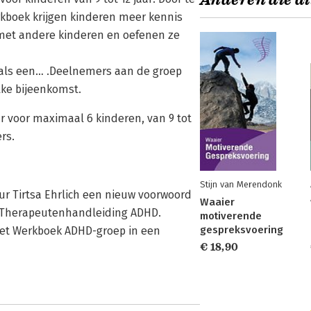
Anderen die di
rkboek krijgen kinderen meer kennis
met andere kinderen en oefenen ze
l als een… .Deelnemers aan de groep
lke bijeenkomst.
ur voor maximaal 6 kinderen, van 9 tot
rs.
Stijn van Merendonk
ur Tirtsa Ehrlich een nieuw voorwoord
Waaier
n Therapeutenhandleiding ADHD.
motiverende
gespreksvoering
het Werkboek ADHD-groep in een
€ 18,90