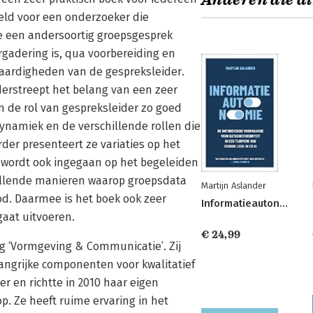
Anderen die di
oeld voor een onderzoeker die
e een andersoortig groepsgesprek
rgadering is, qua voorbereiding en
vaardigheden van de gespreksleider.
derstreept het belang van een zeer
 de rol van gespreksleider zo goed
psdynamiek en de verschillende rollen die
er presenteert ze variaties op het
d wordt ook ingegaan op het begeleiden
hillende manieren waarop groepsdata
Martijn Aslander
. Daarmee is het boek ook zeer
Informatieautonomie
aat uitvoeren.
€ 24,99
ng ‘Vormgeving & Communicatie’. Zij
langrijke componenten voor kwalitatief
er en richtte in 2010 haar eigen
. Ze heeft ruime ervaring in het