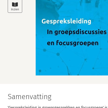
Samenvatting
'Gespreksleiding in groepsgesprekken en focusgroepe' is