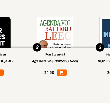
technieken in groepsgesprekken 79
3
4
angrijke gesprekstips op een rij voor
izen
Ron Steenkist
Ma
erkvormen gebruiken 95 8.1 Een
in je MT
Agenda Vol, Batterij Leeg
Infor
 doorbreken 97 8.3 Ideeën en
24,50
2
102 8.5 Iets uitdelen, laten horen of
nformatie zichtbaar voor de
oepsgesprekken 10710. Online
asisvereisten 111 10.3 Een goede
10.5 Online gesprekstechnieken 118
11. Analyse focusgroepen 123 11.1