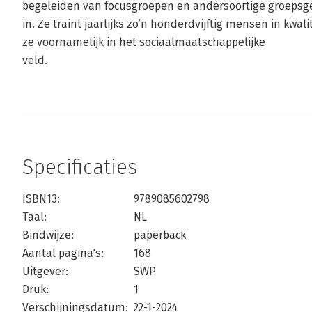
begeleiden van focusgroepen en andersoortige groepsge
in. Ze traint jaarlijks zo’n honderdvijftig mensen in kwa
ze voornamelijk in het sociaalmaatschappelijke
veld.
Specificaties
ISBN13:
9789085602798
Taal:
NL
Bindwijze:
paperback
Aantal pagina's:
168
Uitgever:
SWP
Druk:
1
Verschijningsdatum:
22-1-2024