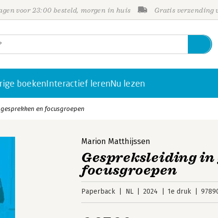
gen voor 23:00 besteld, morgen in huis
Gratis verzending
rige boeken
Interactief leren
Nu lezen
psgesprekken en focusgroepen
Marion Matthijssen
Gespreksleiding in
focusgroepen
Paperback
NL
2024
1e druk
9789