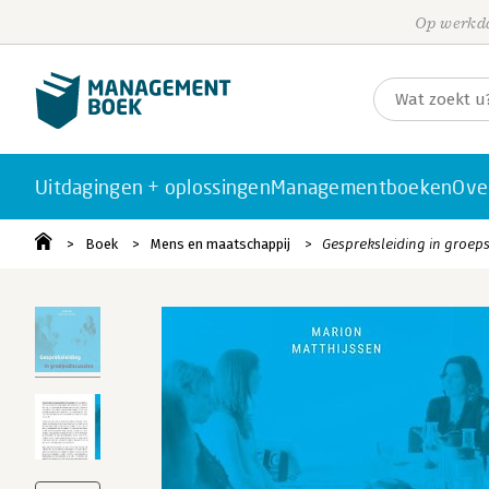
Op werkda
Uitdagingen + oplossingen
Managementboeken
Ove
Boek
Mens en maatschappij
Gespreksleiding in groe