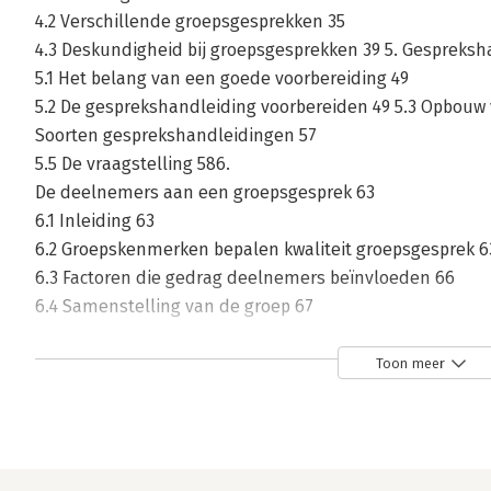
4.2 Verschillende groepsgesprekken 35
4.3 Deskundigheid bij groepsgesprekken 39 5. Gespreksh
5.1 Het belang van een goede voorbereiding 49
5.2 De gesprekshandleiding voorbereiden 49 5.3 Opbouw 
Soorten gesprekshandleidingen 57
5.5 De vraagstelling 586.
De deelnemers aan een groepsgesprek 63
6.1 Inleiding 63
6.2 Groepskenmerken bepalen kwaliteit groepsgesprek 6
6.3 Factoren die gedrag deelnemers beïnvloeden 66
6.4 Samenstelling van de groep 67
6.5 Rollen van deelnemers 68
6.5.1 Indeling in teamrollen 68
Toon meer
6.5.2 Rolindeling in focusgroepen 70
6.5.3 Indeling in rollen tijdens vergaderingen 72
6.6 De groep ‘bijsturen’ 74
7. Gesprekstechnieken in groepsgesprekken 77