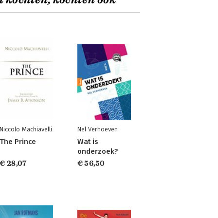
t kochten, kochten ook
Niccolo Machiavelli
Nel Verhoeven
The Prince
Wat is
onderzoek?
€ 28,07
€ 56,50