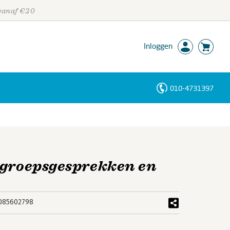
 vanaf €20
Inloggen
010-4731397
Personen
Trefwoorden
 groepsgesprekken en
085602798