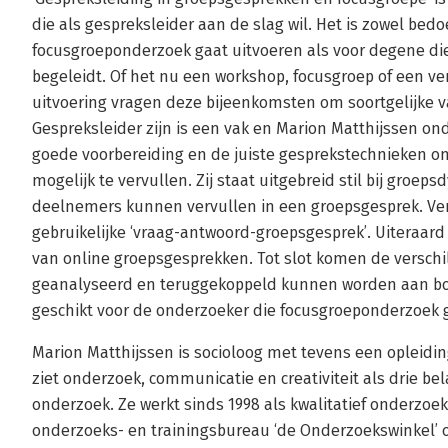
die als gespreksleider aan de slag wil. Het is zowel bed
focusgroeponderzoek gaat uitvoeren als voor degene di
begeleidt. Of het nu een workshop, focusgroep of een ve
uitvoering vragen deze bijeenkomsten om soortgelijke 
Gespreksleider zijn is een vak en Marion Matthijssen on
goede voorbereiding en de juiste gesprekstechnieken om
mogelijk te vervullen. Zij staat uitgebreid stil bij groe
deelnemers kunnen vervullen in een groepsgesprek. Verd
gebruikelijke ‘vraag-antwoord-groepsgesprek’. Uiteraar
van online groepsgesprekken. Tot slot komen de versc
geanalyseerd en teruggekoppeld kunnen worden aan bod
geschikt voor de onderzoeker die focusgroeponderzoek g
Marion Matthijssen is socioloog met tevens een opleidi
ziet onderzoek, communicatie en creativiteit als drie be
onderzoek. Ze werkt sinds 1998 als kwalitatief onderzoek
onderzoeks- en trainingsbureau ‘de Onderzoekswinkel’ op