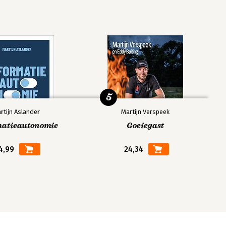
5
rtijn Aslander
Martijn Verspeek
matieautonomie
Goeiegast
4,99
24,34