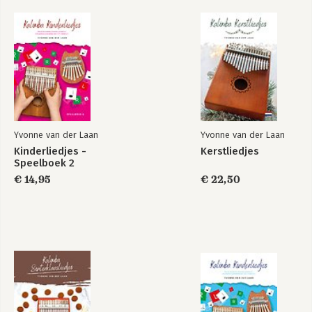
28 De luie beer 72
29 De krijgers
staan op wacht! 74
30 Koning Toet 77
31 Een oude dikke leeuw 80
32 Mooie oude stoomtrein 83
33 De spinnenpoten-boogie 86
34 Ik ben een kapitein 88
35 Spring spring 89
Yvonne van der Laan
Yvonne van der Laan
Kinderliedjes -
Kerstliedjes
Speelboek 2
€ 14,95
€ 22,50