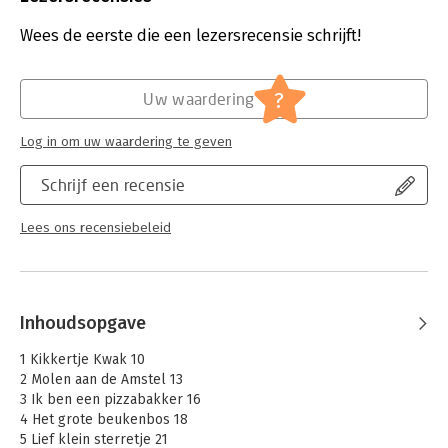
Druk:
1
De liedjes zijn te beluisteren als mp3. Ook de video’s van de uit
Verschijningsdatum:
5-11-2024
Wees de eerste die een lezersrecensie schrijft!
zendingen zijn als extra materiaal beschikbaar via de website.
Het is een uitgebreid muzikaal pakket dat het plezier in samen
Hoofdrubriek:
Jeugd
zingen nog groter zal maken.
?
Uw waardering
Bas Fortgens geeft al 25 jaar met veel plezier les als
muziekdocent in de onderbouw op diverse basisscholen. Hij
Log in om uw waardering te geven
geniet er erg van om kinderen plezier te zien hebben in samen
zingen en om zich te verdiepen in hun belevingswereld. Daaruit
Schrijf een recensie
ontstaan zijn liedjes.
Lees ons recensiebeleid
Inhoudsopgave
1 Kikkertje Kwak 10
2 Molen aan de Amstel 13
3 Ik ben een pizzabakker 16
4 Het grote beukenbos 18
5 Lief klein sterretje 21