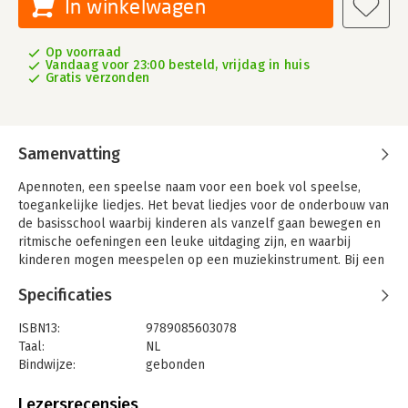
In winkelwagen
Op voorraad
Vandaag voor 23:00 besteld, vrijdag in huis
Gratis verzonden
Samenvatting
Apennoten, een speelse naam voor een boek vol speelse,
toegankelijke liedjes. Het bevat liedjes voor de onderbouw van
de basisschool waarbij kinderen als vanzelf gaan bewegen en
ritmische oefeningen een leuke uitdaging zijn, en waarbij
kinderen mogen meespelen op een muziekinstrument. Bij een
groot aantal liedjes zijn eenvoudige, makkelijk uitvoerbare
Specificaties
lesideeën toegevoegd.
Apennoten is een muzikaal televisieprogramma van KRO-NCRV
ISBN13:
9789085603078
dat in 2016 bij NPO Zappelin gestart is. Nu is er voor dit boek
Taal:
NL
een keuze uit de liedjes gemaakt zodat de teksten en
Bindwijze:
gebonden
melodieën nog toegankelijker zijn voor leerkrachten en
Aantal pagina's:
96
kinderen.
Uitgever:
Uitgeverij SWP
Lezersrecensies