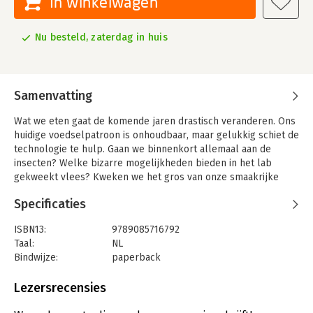
In winkelwagen
Nu besteld, zaterdag in huis
Samenvatting
Wat we eten gaat de komende jaren drastisch veranderen. Ons
huidige voedselpatroon is onhoudbaar, maar gelukkig schiet de
technologie te hulp. Gaan we binnenkort allemaal aan de
insecten? Welke bizarre mogelijkheden bieden in het lab
gekweekt vlees? Kweken we het gros van onze smaakrijke
gewassen in paars verlichte flatgebouwen waar geen
Specificaties
zonnestraal bij kan? Printen we thuis pizza’s met een 3D-
voedselprinter? En hoe zit het eigenlijk met de lang geleden
ISBN13:
9789085716792
beloofde maaltijdpillen? Dit nieuwe deel van de serie Pocket
Taal:
NL
Science praat je in no-time bij over het eten van de toekomst.
Bindwijze:
paperback
Aantal pagina's:
104
Uitgever:
New Scientist
Lezersrecensies
Druk:
1