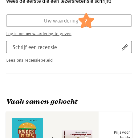
Verschijningsdatum:
10-3-2020
Wees de eerste die een lezersrecensie schrijft!
Hoofdrubriek:
Wetenschap en techniek
Serie:
Pocket Science
?
Uw waardering
Log in om uw waardering te geven
Schrijf een recensie
Lees ons recensiebeleid
Vaak samen gekocht
Prijs voor
beide