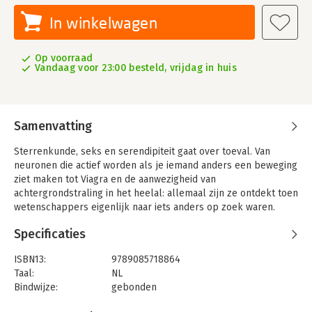
In winkelwagen
Op voorraad
Vandaag voor 23:00 besteld, vrijdag in huis
Samenvatting
Sterrenkunde, seks en serendipiteit gaat over toeval. Van
neuronen die actief worden als je iemand anders een beweging
ziet maken tot Viagra en de aanwezigheid van
achtergrondstraling in het heelal: allemaal zijn ze ontdekt toen
wetenschappers eigenlijk naar iets anders op zoek waren.
Wetenschapsjournalist Jim Jansen gaat in gesprek met
Specificaties
topwetenschappers over grote en soms toevallige
ontdekkingen en cabaretier Dolf Jansen voorziet elk hoofdstuk
ISBN13:
9789085718864
van een column over ongeveer hetzelfde.
Taal:
NL
Bindwijze:
gebonden
Met onder anderen mediawetenschapper Linda Duits,
Aantal pagina's:
116
natuurkundige en oud-minister Robbert Dijkgraaf en