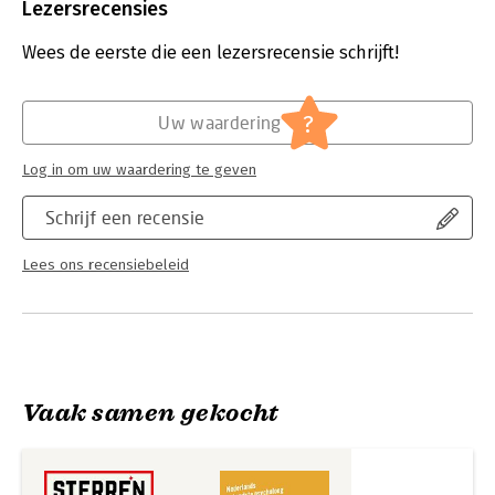
Uitgever:
New Scientist
Lezersrecensies
cultuurhistoricus Lotte Jensen.
Druk:
1
Verschijningsdatum:
6-11-2025
Wees de eerste die een lezersrecensie schrijft!
Hoofdrubriek:
Literatuur en romans
?
Uw waardering
Log in om uw waardering te geven
Schrijf een recensie
Lees ons recensiebeleid
Vaak samen gekocht