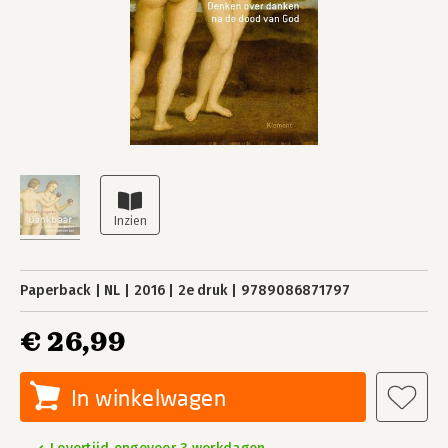
Paperback
NL
2016
2e druk
9789086871797
€ 26,99
In winkelwagen