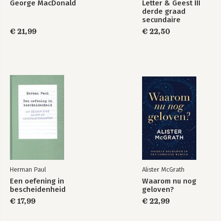
George MacDonald
Letter & Geest III
derde graad
secundaire
onderwijs
€ 21,99
€ 22,50
Herman Paul
Alister McGrath
Een oefening in
Waarom nu nog
bescheidenheid
geloven?
€ 17,99
€ 22,99