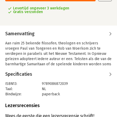
Levertijd ongeveer 3 werkdagen
Gratis verzonden
Samenvatting
Aan ruim 25 bekende filosofen, theologen en schrijvers
vroegen Paul van Tongeren en Rob van Woerkom zich te
verdiepen in parabels uit het Nieuwe Testament. In Opnieuw
gelezen adopteert iedere auteur er een. Teksten als die van de
barmhartige Samaritaan of de spelende kinderen worden soms
meditatief, soms verzuchtend gelezen en van persoonlijk
Specificaties
commentaar voorzien. Van Tongeren en Van Woerkom tonen in
deze bundel de dwarse actualiteit van de nieuwtestamentische
ISBN13:
9789086872039
parabels en hun immer voortdurende invloed op onze cultuur.
Taal:
NL
Bindwijze:
paperback
Aantal pagina's:
176
Uitgever:
Klement, Uitgeverij
Lezersrecensies
Druk:
1
Verschijningsdatum:
13-6-2017
Wees de eerste die een lezersrecensie schrijft!