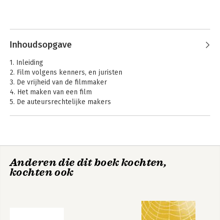
Inhoudsopgave
1. Inleiding
2. Film volgens kenners, en juristen
3. De vrijheid van de filmmaker
4. Het maken van een film
5. De auteursrechtelijke makers
6. Wie beslist over de final cut?
7. De exploitatie van de film
8. De grenzen van exploitatie
9. Billijke vergoeding
10. Rechten van anderen
Anderen die dit boek kochten,
11. Restmateriaal
kochten ook
12. Tot slot
Rechtspraakoverzicht
Hoofdstuk V Auteurswet (bijzondere filmregeling)