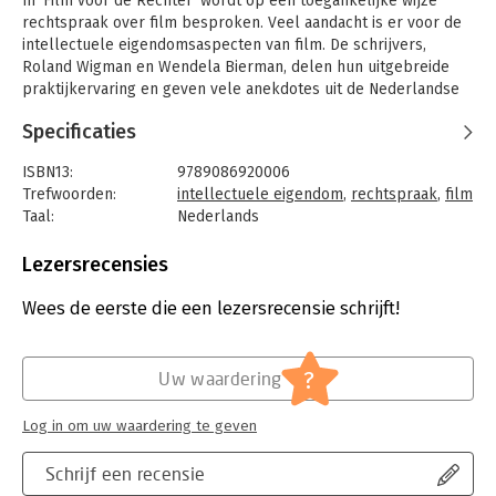
In 'Film voor de Rechter' wordt op een toegankelijke wijze
rechtspraak over film besproken. Veel aandacht is er voor de
intellectuele eigendomsaspecten van film. De schrijvers,
Roland Wigman en Wendela Bierman, delen hun uitgebreide
praktijkervaring en geven vele anekdotes uit de Nederlandse
en internationale filmpraktijk. Aan de hand van concrete
Specificaties
praktijkvoorbeelden slagen de schrijvers erin een begrijpelijk
juridisch filmkader te schetsen.
ISBN13:
9789086920006
'Film voor de Rechter' is het eerste deel in een serie, waar ook
Trefwoorden:
intellectuele eigendom
,
rechtspraak
,
film
'Muziek voor de Rechter', 'Boek voor de Rechter' en 'Bouwwerk
Taal:
Nederlands
voor de Rechter' onderdeel van zullen uitmaken.
Bindwijze:
paperback
Aantal pagina's:
171
Lezersrecensies
Uitgever:
Uitgeverij deLex
Druk:
1
Wees de eerste die een lezersrecensie schrijft!
Verschijningsdatum:
20-7-2011
Hoofdrubriek:
Juridisch
?
Uw waardering
Jongbloed:
Intellectuele eigendom - Naburige
rechten
Log in om uw waardering te geven
Schrijf een recensie