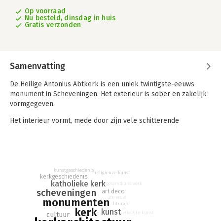
Op voorraad
Nu besteld, dinsdag in huis
Gratis verzonden
Samenvatting
De Heilige Antonius Abtkerk is een uniek twintigste-eeuws
monument in Scheveningen. Het exterieur is sober en zakelijk
vormgegeven.
Het interieur vormt, mede door zijn vele schitterende
emailmozaieken en de in art-decostijl uitgevoerde glas-in-
loodramen en het bronswerk, een verrassend
gesamtkunstwerk. De auteur beschrijft aan de hand van
archiefmateriaal en een groot aantal foto's de
ontstaansgeschiedenis van de kerk, de binding met
kunstgeschiedenis
religieuze kunst
kerkgeschiedenis
Scheveningen, de kunsthistorische waarde en de
katholieke kerk
gesamtkunstwerk
onderliggende symboliek van het interieur.
scheveningen
art deco
20e eeuw
monumenten
liturgie
kerk
kunst
kerkelijke kunst
cultuur