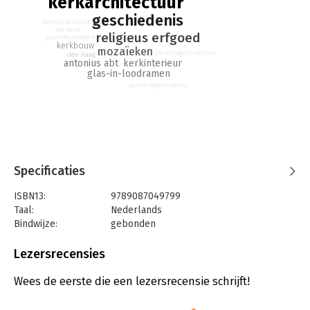
kerkarchitectuur
geschiedenis
kerkelijke kunst
20e eeuw
religieus erfgoed
gesamtkunstwerk
kerkbouw
mozaïeken
parochiegeschiedenis
den haag
antonius abt
kerkinterieur
glas-in-loodramen
parochiegeschiedenis
Specificaties
ISBN13:
9789087049799
Taal:
Nederlands
Bindwijze:
gebonden
Aantal pagina's:
240
Uitgever:
Verloren b.v., uitgeverij
Lezersrecensies
Druk:
1
Verschijningsdatum:
21-6-2022
Wees de eerste die een lezersrecensie schrijft!
Hoofdrubriek:
Kunst en cultuur