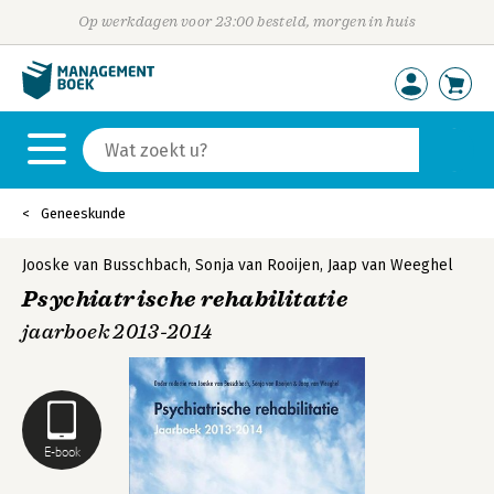
Op werkdagen voor 23:00 besteld, morgen in huis
Geneeskunde
Jooske van Busschbach
,
Sonja van Rooijen
,
Jaap van Weeghel
Psychiatrische rehabilitatie
jaarboek 2013-2014
E-book