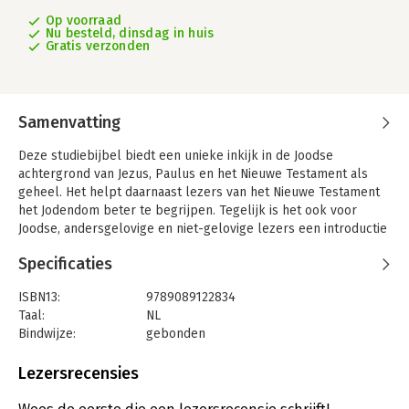
Op voorraad
Nu besteld, dinsdag in huis
Gratis verzonden
Samenvatting
Deze studiebijbel biedt een unieke inkijk in de Joodse
achtergrond van Jezus, Paulus en het Nieuwe Testament als
geheel. Het helpt daarnaast lezers van het Nieuwe Testament
het Jodendom beter te begrijpen. Tegelijk is het ook voor
Joodse, andersgelovige en niet-gelovige lezers een introductie
in de wereld van het Nieuwe Testament.
Specificaties
Tachtig Joodse wetenschappers op het gebied van theologie en
geschiedenis geven toelichtingen en inleidingen bij alle
ISBN13:
9789089122834
boeken van het Nieuwe Testament. Daarnaast vind je ruim 200
Taal:
NL
pagina's aan essays waarin de Joodse wortels van het Nieuwe
Bindwijze:
gebonden
Testament van alle kanten belicht worden. Hoe zat de
Aantal pagina's:
900
toenmalige Joodse samenleving in elkaar? Wat waren de
Uitgever:
NBG
Lezersrecensies
religieuze gebruiken en overtuigingen? Hoe legden Joden de
Druk:
1
Schrift uit en welk licht werpt dat op het Nieuwe Testament?
Verschijningsdatum:
23-10-2024