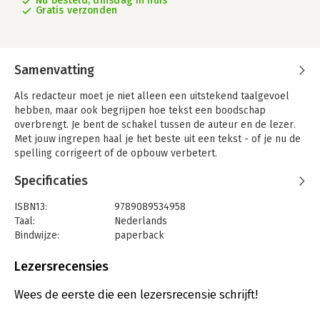
Nu besteld, dinsdag in huis
Gratis verzonden
Samenvatting
Als redacteur moet je niet alleen een uitstekend taalgevoel
hebben, maar ook begrijpen hoe tekst een boodschap
overbrengt. Je bent de schakel tussen de auteur en de lezer.
Met jouw ingrepen haal je het beste uit een tekst - of je nu de
spelling corrigeert of de opbouw verbetert.
Het Handboek voor de redacteur behandelt alle aspecten van
Specificaties
het redactievak. Zowel redactionele vaardigheden als de
beroepspraktijk van de redacteur komen aan bod. Belangrijke
ISBN13:
9789089534958
onderwerpen zijn het proces van idee tot publicatie, omgaan
Taal:
Nederlands
met auteurs en opdrachtgevers, en efficiënt en doortastend
Bindwijze:
paperback
werken. Dit handboek biedt tips voor een aanpak met lef en
Aantal pagina's:
292
tact.
Uitgever:
Boom
Lezersrecensies
In dit handboek vind je onder meer:
Druk:
1
* een redactiemodel: drie criteria voor tekstkwaliteit;
Verschijningsdatum:
5-6-2015
Wees de eerste die een lezersrecensie schrijft!
* checklists voor verschillende tekstsoorten;
* een leidraad voor (digitale) proefcorrectie;