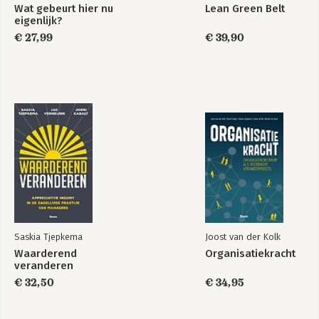
Wat gebeurt hier nu
Lean Green Belt
Bijlage 2: Conventies voor batenmodellering
eigenlijk?
Bijlage 3: Test je schattend vermogen
€ 27,99
€ 39,90
Literatuur
Noten
Saskia Tjepkema
Joost van der Kolk
Waarderend
Organisatiekracht
veranderen
€ 32,50
€ 34,95