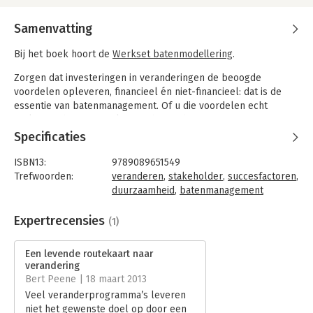
Samenvatting
Bij het boek hoort de
Werkset batenmodellering
.
Zorgen dat investeringen in veranderingen de beoogde
voordelen opleveren, financieel én niet-financieel: dat is de
essentie van batenmanagement. Of u die voordelen echt
realiseert, hangt vooral af van het gedrag van mensen. Het zijn
medewerkers die een nieuw systeem moeten gebruiken. Het
Specificaties
zijn klanten die bereid moeten zijn een nieuw product te
kopen. Het is een manager die in staat moet zijn met minder
ISBN13:
9789089651549
medewerkers dezelfde diensten te leveren.
Trefwoorden:
veranderen
,
stakeholder
,
succesfactoren
,
duurzaamheid
,
batenmanagement
Gedrag kunt u niet volgens planning veranderen. Het gaat
Taal:
Nederlands
erom dat u mensen weet te motiveren om zelf
Bindwijze:
gebonden
Expertrecensies
(1)
verantwoordelijkheid te nemen. Ze moeten zich 'eigenaar' van
Aantal pagina's:
194
een verandering gaan voelen. Batenmanagement vormt daarbij
Uitgever:
Van der Molen Projectadvies BV
Een levende routekaart naar
een krachtig hulpmiddel. Het legt de focus op meetbare
Druk:
1
verandering
resultaten als klanttevredenheid, leverbetrouwbaarheid of
Verschijningsdatum:
21-3-2013
Bert Peene | 18 maart 2013
rendement. Mensen zien zo hoe ze persoonlijk bijdragen aan
Veel veranderprogramma’s leveren
de beoogde voordelen. Waardoor ze zich meer zullen
Hoofdrubriek:
Verandermanagement
niet het gewenste doel op door een
inspannen, vaker initiatief zullen tonen en meer ideeën zullen