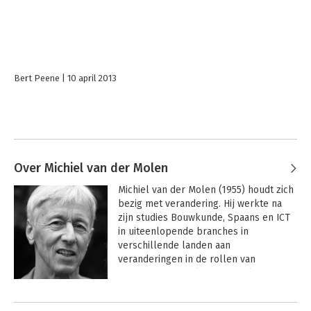
Bert Peene
10 april 2013
Over Michiel van der Molen
Michiel van der Molen (1955) houdt zich 
bezig met verandering. Hij werkte na 
zijn studies Bouwkunde, Spaans en ICT 
in uiteenlopende branches in 
verschillende landen aan 
veranderingen in de rollen van 
buurtopbouwwerker, projectleider, 
programmamanager, opdrachtgever, 
Andere boeken door Michiel van
adviseur, docent, coach en auditor en 