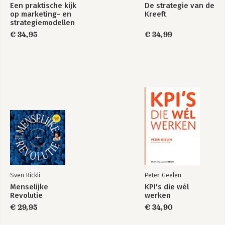
Een praktische kijk
De strategie van de
Route 9: ‘Cocreëren’
op marketing- en
Kreeft
Giffgaff
strategiemodellen
De strategie van de
Route 10: ‘Behoeftegedreven aanbieden’
€ 34,95
€ 34,99
Kreeft
GoCar Tours
Route 11: ‘Wederkerigheid veranderen’
Seats2meet.com
Route 12: ‘Open innoveren’
Procter & Gamble
Bekijk alle boeken
Deel III: zo vernieuw je je businessmodel!
4. Realisatie van een nieuw businessmodel
5. Aan de slag
Nawoord
Geraadpleegde managementliteratuur
Interviews
Sven Rickli
Peter Geelen
Over ICSB Marketing en Strategie
Menselijke
KPI's die wél
Over de auteurs
Revolutie
werken
Registers
€ 29,95
€ 34,90