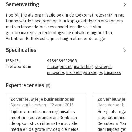
Samenvatting
Hoe blijf je als organisatie ook in de toekomst relevant? In rap
tempo worden sectoren op hun kop gezet door nieuwkomers
met verfrissende businessmodellen, die vaak slim
gebruikmaken van technologische ontwikkelingen. Uber,
Airbnb en HelloFresh zijn al lang niet meer de enige
voorbeelden. Elke branche krijgt er vroeg of laat mee te
Specificaties
maken. Wil je als organisatie niet buitenspel komen te staan?
Dan kun je de ontwrichtende kracht van
ISBN13:
9789089652966
businessmodelinnovatie niet langer negeren.
Trefwoorden:
management
,
marketing
,
strategie
,
Dit boek laat zien hoe u een toekomstbestendig
innovatie
,
marketingstrategie
,
business
businessmodel ontwikkelt. Bijvoorbeeld door een netwerk van
model
ambassadeurs in te zetten en de innovatiekracht van
Taal:
Nederlands
Expertrecensies
(5)
businesspartners te benutten. Maar het gaat verder dan dat.
Bindwijze:
gebonden
Want na die eerste schets komt de échte uitdaging: de
Aantal pagina's:
272
Zo vernieuw je je businessmodel!
Zo vernieuw je je
vertaalslag naar de praktijk. Sluit het businessmodel
Uitgever:
Van Duuren Management
Sjors van Leeuwen | 12 april 2016
Hans Verbeek | 5 
voldoende aan bij de (latente) behoeften van uw klanten?
Druk:
2
Tijden veranderen en organisaties
Hoe je als organisa
Waarom is uw organisatie de aangewezen partij om dit nieuwe
Verschijningsdatum:
23-9-2015
moeten mee veranderen. Denk aan
is op dit moment a
concept te lanceren? En zijn uw medewerkers daadwerkelijk
de opkomst van internet en sociale
De auteurs Mando
bereid om het roer om te gooien.
Hoofdrubriek:
Strategisch management
media en de grote invloed die beide
der Heijden geven