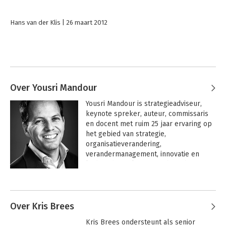
Hans van der Klis
26 maart 2012
Over Yousri Mandour
Yousri Mandour is strategieadviseur, 
keynote spreker, auteur, commissaris 
en docent met ruim 25 jaar ervaring op 
het gebied van strategie, 
organisatieverandering, 
verandermanagement, innovatie en 
leiderschap. Als partner bij Lobster 
Company begeleidt hij directieteams en 
Andere boeken door Yousri
organisaties bij strategische 
Mandour
vernieuwing, duurzame groei en 
complexe veranderopgaven.

Over Kris Brees
Kris Brees ondersteunt als senior 
Yousri is (co-)auteur van meerdere 