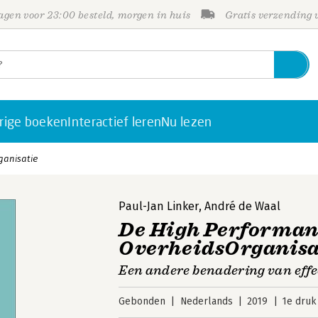
gen voor 23:00 besteld, morgen in huis
Gratis verzending
rige boeken
Interactief leren
Nu lezen
ganisatie
Paul-Jan Linker
,
André de Waal
De High Performan
OverheidsOrganisa
Een andere benadering van effe
Gebonden
Nederlands
2019
1e druk