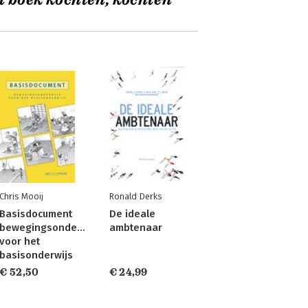
t boek kochten, kochten
Chris Mooij
Ronald Derks
Basisdocument
De ideale
bewegingsonderwijs
ambtenaar
voor het
basisonderwijs
€ 52,50
€ 24,99