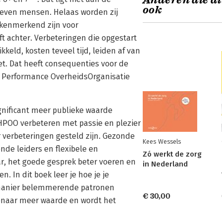
Anderen die di
ook
even mensen. Helaas worden zij
kenmerkend zijn voor
ft achter. Verbeteringen die opgestart
kkeld, kosten teveel tijd, leiden af van
et. Dat heeft consequenties voor de
h Performance OverheidsOrganisatie
ignificant meer publieke waarde
HPOO verbeteren met passie en plezier
 verbeteringen gesteld zijn. Gezonde
Kees Wessels
nde leiders en flexibele en
Zó werkt de zorg
, het goede gesprek beter voeren en
in Nederland
. In dit boek leer je hoe je je
 manier belemmerende patronen
€ 30,00
enaar meer waarde en wordt het