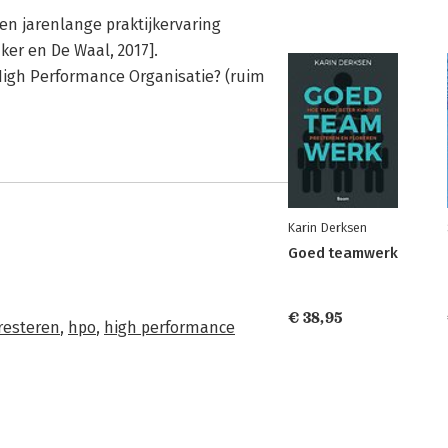
en jarenlange praktijkervaring
er en De Waal, 2017].
igh Performance Organisatie? (ruim
Karin Derksen
Goed teamwerk
€ 38,95
resteren
,
hpo
,
high performance