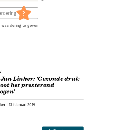
?
rdering
 waardering te geven
w
Jan Linker: ‘Gezonde druk
oot het presterend
ogen’
jker
13 februari 2019