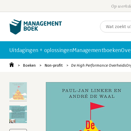
Op werkda
Uitdagingen + oplossingen
Managementboeken
Ove
Boeken
Non-profit
De High Performance OverheidsOr