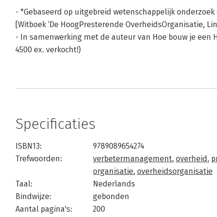
- *Gebaseerd op uitgebreid wetenschappelijk onderzoek 
[Witboek ‘De HoogPresterende OverheidsOrganisatie, Link
- In samenwerking met de auteur van Hoe bouw je een H
4500 ex. verkocht!)
Specificaties
ISBN13:
9789089654274
Trefwoorden:
verbetermanagement
,
overheid
,
p
organisatie
,
overheidsorganisatie
Taal:
Nederlands
Bindwijze:
gebonden
Aantal pagina's:
200