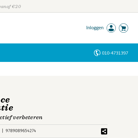
 vanaf €20
Inloggen
010-4731397
Personen
Trefwoorden
ce
tie
ctief verbeteren
9789089654274