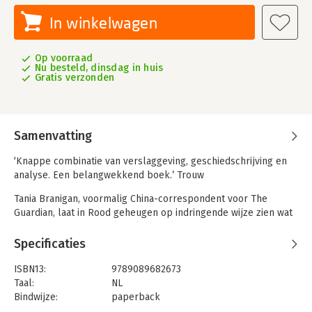
In winkelwagen
Op voorraad
Nu besteld, dinsdag in huis
Gratis verzonden
Samenvatting
‘Knappe combinatie van verslaggeving, geschiedschrijving en
analyse. Een belangwekkend boek.’ Trouw
Tania Branigan, voormalig China-correspondent voor The
Guardian, laat in Rood geheugen op indringende wijze zien wat
de impact is van de Culturele Revolutie van Mao Zedong op het
hedendaagse China
Specificaties
Een dertienjarig lid van de Rode Garde beleefde een groot
ISBN13:
9789089682673
avontuur en worstelt tot op de dag van vandaag met de
Taal:
NL
gevolgen. Een tot zwijgen gebrachte componist, besluit
Bindwijze:
paperback
richting het einde van zijn leven zijn innerlijke onrust vast te
Aantal pagina's:
344