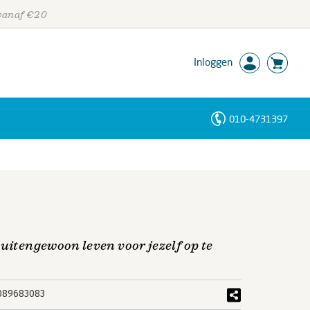
 vanaf €20
Inloggen
010-4731397
Personen
Trefwoorden
buitengewoon leven voor jezelf op te
089683083