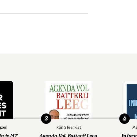
3
4
izen
Ron Steenkist
Ma
in je MT
Agenda Vol, Batterij Leeg
Infor