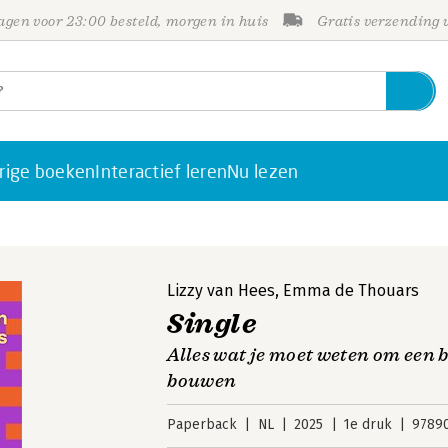
gen voor 23:00 besteld, morgen in huis
Gratis verzending
rige boeken
Interactief leren
Nu lezen
Lizzy van Hees
,
Emma de Thouars
Single
Alles wat je moet weten om een 
bouwen
Paperback
NL
2025
1e druk
9789