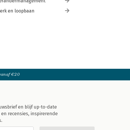
erandermanagement
erk en loopbaan
 vanaf €20
uwsbrief en blijf up-to-date
 en recensies, inspirerende
s.