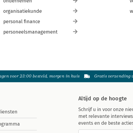
ondernemen
v
organisatiekunde
w
personal finance
personeelsmanagement
gen voor 23:00 besteld, morgen in huis
Gratis verzending
Altijd op de hoogte
Schrijf u in voor onze nie
diensten
met relevante interviews
events en de beste actie
rogramma