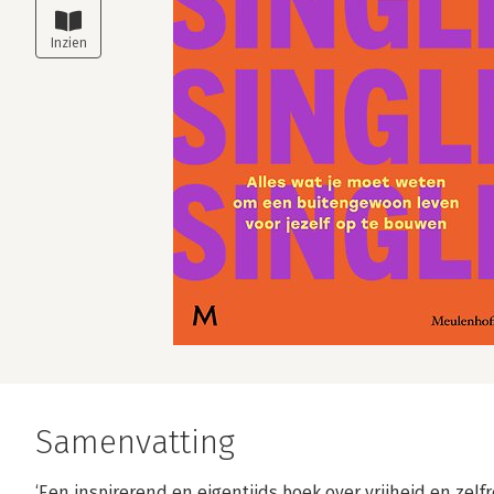
Samenvatting
‘Een inspirerend en eigentijds boek over vrijheid en zel