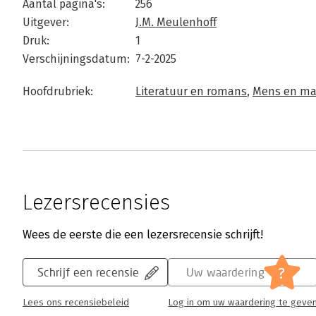
Aantal pagina's:
256
Uitgever:
J.M. Meulenhoff
Druk:
1
Verschijningsdatum:
7-2-2025
Hoofdrubriek:
Literatuur en romans
,
Mens en ma
Lezersrecensies
Wees de eerste die een lezersrecensie schrijft!
?
Schrijf een recensie
Uw waardering
Lees ons recensiebeleid
Log in om uw waardering te geve