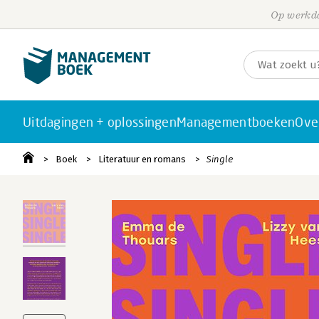
Op werkda
Uitdagingen + oplossingen
Managementboeken
Ove
Boek
Literatuur en romans
Single