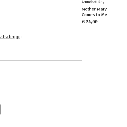
Arundhati Roy
Mother Mary
Comes to Me
€ 24,99
atschappij
n