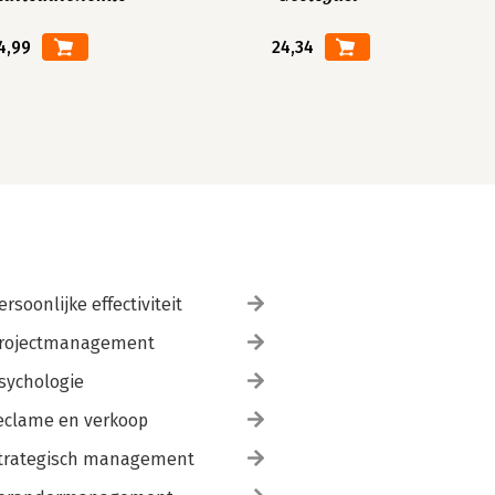
4,99
24,34
ersoonlijke effectiviteit
rojectmanagement
sychologie
eclame en verkoop
trategisch management