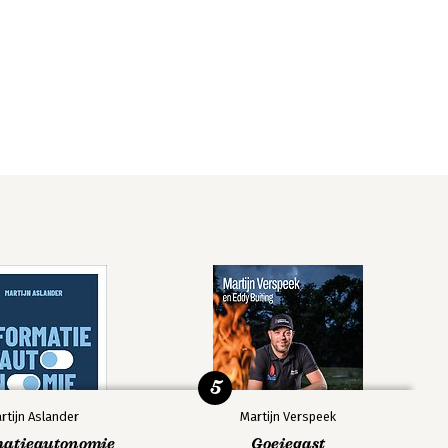
5
rtijn Aslander
Martijn Verspeek
matieautonomie
Goeiegast