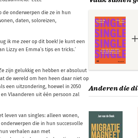
p de onderwerpen die ze in hun
onen, daten, soloreizen,
ug ik me zeer op dit boek! Je kunt een
n Lizzy en Emma’s tips en tricks.’
Ze zijn gelukkig en hebben er absoluut
dat de wereld om hen heen daar niet op
n als een uitzondering, hoewel in 2050
Anderen die di
 en Vlaanderen uit één persoon zal
t leven van singles: alleen wonen,
e onderwerpen die in hun succesvolle
 hun verhalen aan met