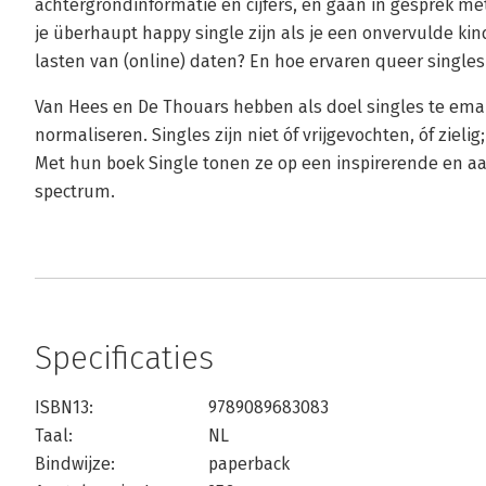
achtergrondinformatie en cijfers, en gaan in gesprek m
je überhaupt happy single zijn als je een onvervulde ki
lasten van (online) daten? En hoe ervaren queer single
Van Hees en De Thouars hebben als doel singles te ema
normaliseren. Singles zijn niet óf vrijgevochten, óf zielig
Met hun boek Single tonen ze op een inspirerende en aa
spectrum.
Specificaties
ISBN13:
9789089683083
Taal:
NL
Bindwijze:
paperback