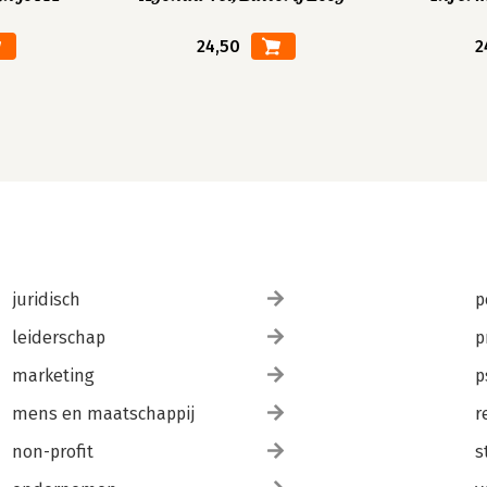
24,50
2
juridisch
p
leiderschap
p
marketing
p
mens en maatschappij
r
non-profit
s