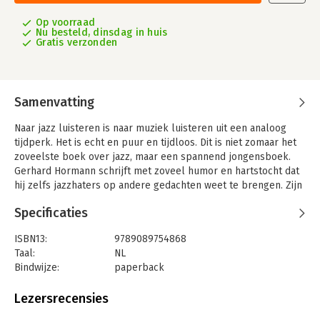
Op voorraad
Nu besteld, dinsdag in huis
Gratis verzonden
Samenvatting
Naar jazz luisteren is naar muziek luisteren uit een analoog
tijdperk. Het is echt en puur en tijdloos. Dit is niet zomaar het
zoveelste boek over jazz, maar een spannend jongensboek.
Gerhard Hormann schrijft met zoveel humor en hartstocht dat
hij zelfs jazzhaters op andere gedachten weet te brengen. Zijn
ontdekkingsreis is een must voor elke muziekliefhebber en
Specificaties
platenverzamelaar.
Jazz is muziek waar je zomaar ineens, zonder aankondiging en
ISBN13:
9789089754868
zonder aanleiding, door gegrepen wordt. Dat overkwam
Taal:
NL
schrijver Gerhard Hormann, tot dat moment een verstokte
Bindwijze:
paperback
rockfan met een voorkeur voor harde gitaren en dreunende
Aantal pagina's:
240
drums.
Uitgever:
Just Publishers
Lezersrecensies
Druk:
1
Van de Rolling Stones had hij alles in huis, maar wie was nou