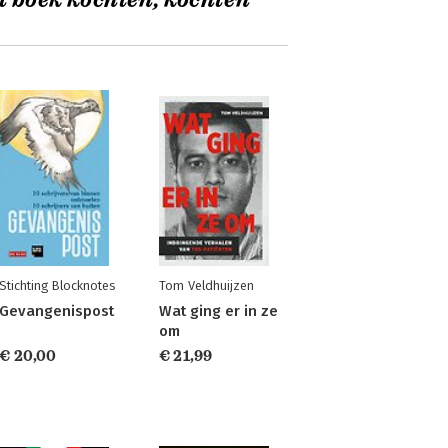
t boek kochten, kochten
Stichting Blocknotes
Tom Veldhuijzen
Gevangenispost
Wat ging er in ze
om
€ 20,00
€ 21,99