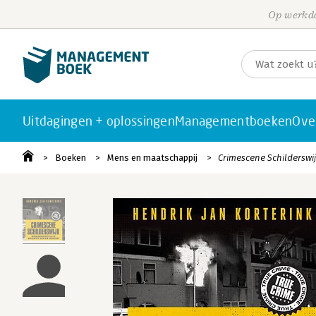
Op werkda
Uitdagingen + oplossingen
Managementboeken
Ove
Boeken
Mens en maatschappij
Crimescene Schilderswi