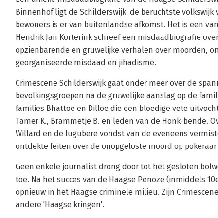
Binnenhof ligt de Schilderswijk, de beruchtste volkswij
bewoners is er van buitenlandse afkomst. Het is een va
Hendrik Jan Korterink schreef een misdaadbiografie ove
opzienbarende en gruwelijke verhalen over moorden, o
georganiseerde misdaad en jihadisme.
Crimescene Schilderswijk gaat onder meer over de span
bevolkingsgroepen na de gruwelijke aanslag op de fami
families Bhattoe en Dilloe die een bloedige vete uitvoc
Tamer K., Brammetje B. en leden van de Honk-bende. O
Willard en de lugubere vondst van de eveneens vermist
ontdekte feiten over de onopgeloste moord op pokeraar 
Geen enkele journalist drong door tot het gesloten bolw
toe. Na het succes van de Haagse Penoze (inmiddels 10e
opnieuw in het Haagse criminele milieu. Zijn Crimescene 
andere 'Haagse kringen'.