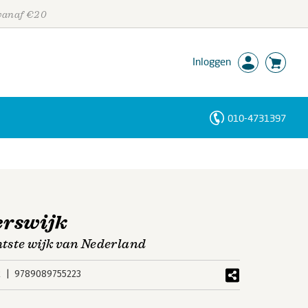
 vanaf €20
Inloggen
010-4731397
Personen
Trefwoorden
erswijk
tste wijk van Nederland
k
9789089755223