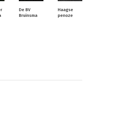
r
De BV
Haagse
a
Bruinsma
penoze