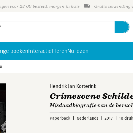
gen voor 23:00 besteld, morgen in huis
Gratis verzending
rige boeken
Interactief leren
Nu lezen
jk
Hendrik Jan Korterink
Crimescene Schild
Misdaadbiografie van de beruch
Paperback
Nederlands
2017
1e dru