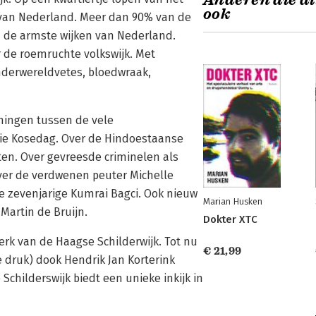
Anderen die di
ook
k van Nederland. Meer dan 90% van de
n de armste wijken van Nederland.
r de roemruchte volkswijk. Met
nderwereldvetes, bloedwraak,
ningen tussen de vele
lie Kosedag. Over de Hindoestaanse
hten. Over gevreesde criminelen als
ver de verdwenen peuter Michelle
e zevenjarige Kumrai Bagci. Ook nieuw
Marian Husken
Martin de Bruijn.
Dokter XTC
erk van de Haagse Schilderwijk. Tot nu
€ 21,99
 druk) dook Hendrik Jan Korterink
Schilderswijk biedt een unieke inkijk in