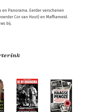
evu en Panorama. Eerder verschenen 
voerder Cor van Hout) en Maffiameid. 
s bij.
rterink