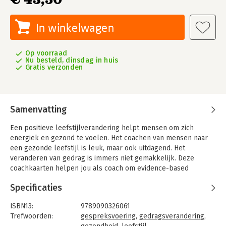
In winkelwagen
Op voorraad
Nu besteld, dinsdag in huis
Gratis verzonden
Samenvatting
Een positieve leefstijlverandering helpt mensen om zich
energiek en gezond te voelen. Het coachen van mensen naar
een gezonde leefstijl is leuk, maar ook uitdagend. Het
veranderen van gedrag is immers niet gemakkelijk. Deze
coachkaarten helpen jou als coach om evidence-based
inzichten over leefstijl en gedrag op een gemakkelijke manier
Specificaties
toe te passen.
De coachkaarten geven de mogelijkheid om op een
ISBN13:
9789090326061
laagdrempelige, visueel aantrekkelijke en wetenschappelijk
Trefwoorden:
gespreksvoering
,
gedragsverandering
,
onderbouwde manier in gesprek te gaan met je coachee: over