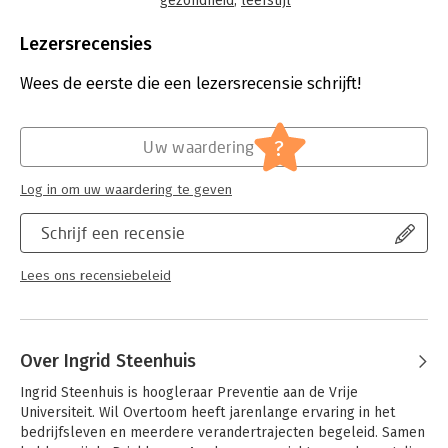
gezondheid
,
leefstijl
motivatie, de rol van de sociale omgeving, weerstanden die
Taal:
Nederlands
kunnen optreden bij gedragsverandering en het omgaan met
Bindwijze:
spel (L)
Lezersrecensies
terugval.
Aantal pagina's:
84
Uitgever:
Lanseloet Uitgeverij
Wees de eerste die een lezersrecensie schrijft!
De coachkaarten zijn geschikt voor iedereen die mensen
Druk:
1
begeleidt bij een leefstijlverandering, onder wie
Verschijningsdatum:
15-4-2020
leefstijlcoaches, diëtisten en andere zorgprofessionals.
?
Uw waardering
Hoofdrubriek:
Psychologie
Log in om uw waardering te geven
Schrijf een recensie
Lees ons recensiebeleid
Over Ingrid Steenhuis
Ingrid Steenhuis is hoogleraar Preventie aan de Vrije 
Universiteit. Wil Overtoom heeft jarenlange ervaring in het 
bedrijfsleven en meerdere verandertrajecten begeleid. Samen 