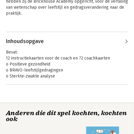
hebben zij de Brickhouse Academy opgericht, voor de vertaling 
van wetenschap over leefstijl en gedragsverandering naar de 
praktijk.
Andere boeken door Ingrid
Steenhuis
Inhoudsopgave
Bevat:
12 instructiekaarten voor de coach en 72 coachkaarten
o Positieve gezondheid
o BRAVO-leefstijlgedragingen
o Sterkte-zwakte analyse
o Sociale omgeving scan
o Dwingende noodzaak
o Motivatie
o SMART-doelen
o Als… dan plannen
Anderen die dit spel kochten, kochten
o Vaardigheden
Waaier
Positieve
ook
o In balans
Gedragsverandering
leefstijlverandering
o Terugval
o Weerstanden bij verandering