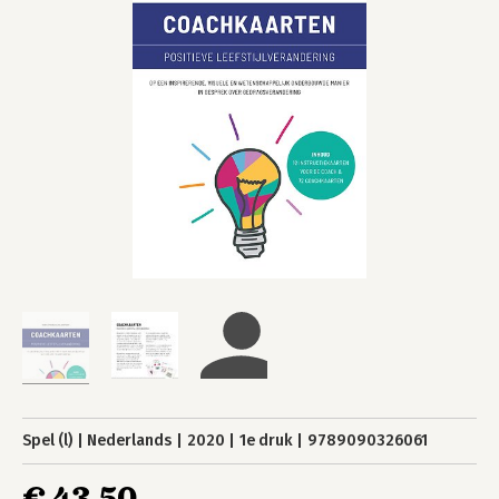
Spel (l)
Nederlands
2020
1e druk
9789090326061
€ 43,50