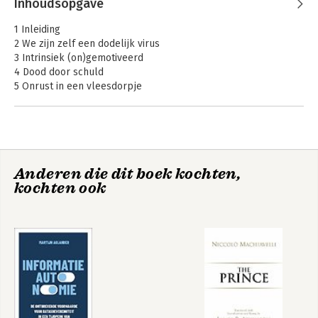
Inhoudsopgave
1 Inleiding
2 We zijn zelf een dodelijk virus
3 Intrinsiek (on)gemotiveerd
4 Dood door schuld
5 Onrust in een vleesdorpje
6 Te bont
7 De natuur als bioterrorist
8 Tractorstaat
9 Van oude voornemens en plannen
10 De koffie pruttelt gezellig bij boer Evers
Anderen die dit boek kochten,
11 Russische roulette
kochten ook
12 Uitzoomen