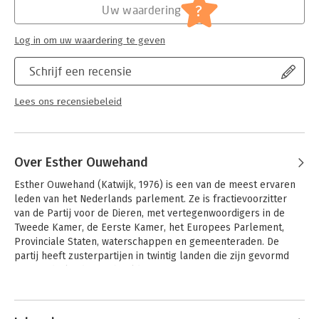
de traditionele partijen in politiek Den Haag al jaren om in te
?
Uw waardering
grijpen, ondanks waarschuwingen van virologen. Nu het leven
Hoofdrubriek:
Mens en maatschappij
van mensen bedreigd wordt door covid-19, Q-koorts,
Log in om uw waardering te geven
levensgevaarlijke vormen van vogelgriep en tal van andere
virussen en bacteriële infectieziekten, zullen we ons ernstig
Schrijf een recensie
moeten bezinnen op onze omgang met dieren, natuur en het
klimaat.
Lees ons recensiebeleid
Ouwehand zet in Dieren kunnen de pest krijgen. En dan? de
grondoorzaken van de huidige pandemie op een rij én laat zien
hoe we nieuwe pandemische dreigingen kunnen voorkomen.
Oplossingen die niet moeilijk hoeven te zijn, maar die wél
Over Esther Ouwehand
politieke moed vereisen. Een zeer actueel schrijversdebuut
van de partijleider van de Partij voor de Dieren.
Esther Ouwehand (Katwijk, 1976) is een van de meest ervaren 
leden van het Nederlands parlement. Ze is fractievoorzitter 
van de Partij voor de Dieren, met vertegenwoordigers in de 
Tweede Kamer, de Eerste Kamer, het Europees Parlement, 
Provinciale Staten, waterschappen en gemeenteraden. De 
partij heeft zusterpartijen in twintig landen die zijn gevormd 
naar Nederlands voorbeeld.