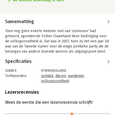
Nu besteld, woensdag in huis
Samenvatting
Toen nog geen enkele minister ooit van ‘zoönosen’ had
gehoord, agendeerde Esther Ouwehand deze bedreiging voor
de volksgezondheid al. Dat was in 2007, toen zij net een jaar lid
was van de Tweede Kamer voor de enige politieke partij die de
belangen van andere levende wezens als uitgangspunt kiest.
Inmiddels is 75% van de infectieziekten die de mens bedreigen
Specificaties
afkomstig uit het dierenrijk. De oorzaken? Menselijk ingrijpen
in natuurgebieden, wereldwijde handel in dieren en uiteraard
ISBN13:
9789090342610
de intensieve veehouderij. Ouwehand laat zien hoe ons land
Trefwoorden:
politiek
,
dieren
,
pandemie
,
daarin al jaren een twijfelachtige koppositie inneemt én hoe
volksgezondheid
gevaarlijk dat is.
Taal:
Nederlands
Bindwijze:
paperback
Lezersrecensies
Geen land ter wereld huisvest op zó weinig grond zóveel
Aantal pagina's:
136
dieren als Nederland. Jaarlijks worden in ons land 640 miljoen
Uitgever:
Partij voor de dieren
Wees de eerste die een lezersrecensie schrijft!
dieren na een kort en miserabel leven gedood. Ons land is
Druk:
1
daarmee een ware kweekvijver voor zoönosen. Toch weigeren
Verschijningsdatum:
8-2-2021