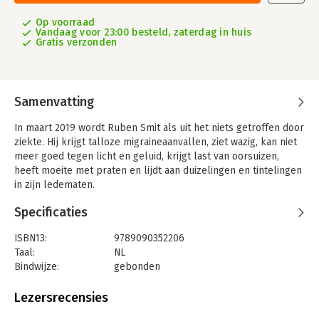
Op voorraad
Vandaag voor 23:00 besteld, zaterdag in huis
Gratis verzonden
Samenvatting
In maart 2019 wordt Ruben Smit als uit het niets getroffen door
ziekte. Hij krijgt talloze migraineaanvallen, ziet wazig, kan niet
meer goed tegen licht en geluid, krijgt last van oorsuizen,
heeft moeite met praten en lijdt aan duizelingen en tintelingen
in zijn ledematen.
Ruben kwam plotsklaps in een existentiële winter terecht. Na
Specificaties
een half jaar het bed gehouden te hebben, besloot hij om elke
dag direct vanuit zijn huis een uur te gaan wandelen. Het
ISBN13:
9789090352206
landschap werd persoonlijk voor hem in beelden en in
Taal:
NL
woorden. Daar, vlak voor zijn voeten, leerde hij weer zien en
Bindwijze:
gebonden
vond hij een begin van herstel.
Aantal pagina's:
144
Uitgever:
Perspectief zonder horizon
Lezersrecensies
Druk:
1