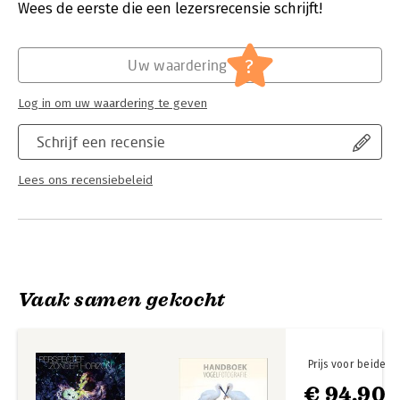
Verschijningsdatum:
2-12-2021
Wees de eerste die een lezersrecensie schrijft!
Hoofdrubriek:
Sport, hobby, lifestyle
?
Uw waardering
Log in om uw waardering te geven
Schrijf een recensie
Lees ons recensiebeleid
Vaak samen gekocht
Prijs voor beide
€ 94,90