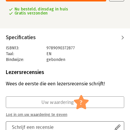
Nu besteld, dinsdag in huis
Gratis verzonden
Specificaties
ISBN13:
9789090372877
Taal:
EN
Bindwijze:
gebonden
Aantal pagina's:
140
Uitgever:
Bernie B.V.
Lezersrecensies
Druk:
1
Verschijningsdatum:
14-7-2023
Wees de eerste die een lezersrecensie schrijft!
Hoofdrubriek:
Jeugd
,
Reizen
Serie:
Little Bernie
?
Uw waardering
Log in om uw waardering te geven
Schrijf een recensie