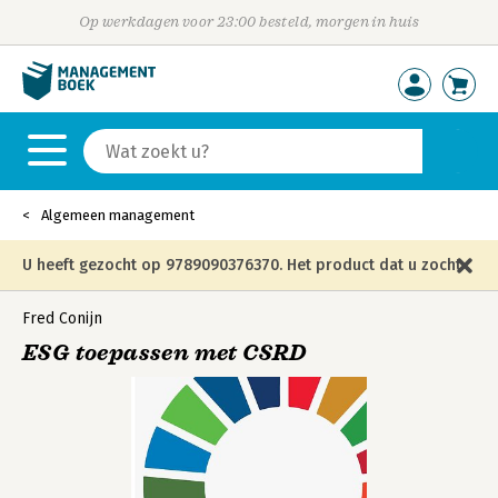
Op werkdagen voor 23:00 besteld, morgen in huis
Algemeen management
U heeft gezocht op 9789090376370. Het product dat u zocht
is niet meer in die editie leverbaar en is vervangen door de
Fred Conijn
ESG toepassen met CSRD
onderstaande editie.