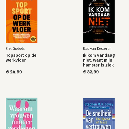
Aan de slag met
CPM: Sturing van
dynamic control
strategie tot
werkvloer
Bekijk alle boeken
Erik Giebels
Bas van Kesteren
Topsport op de
Ik kom vandaag
werkvloer
niet, want mijn
hamster is ziek
€ 24,99
€ 32,99