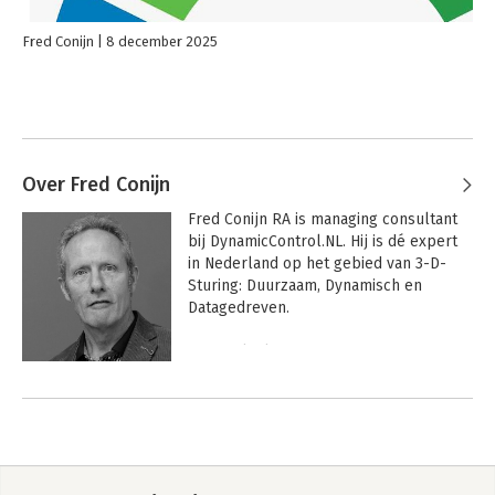
Fred Conijn
8 december 2025
Over Fred Conijn
Fred Conijn RA is managing consultant 
bij DynamicControl.NL. Hij is dé expert 
in Nederland op het gebied van 3-D-
Sturing: Duurzaam, Dynamisch en 
Datagedreven. 

Zijn praktijkervaringen zijn 
gepubliceerd in meer dan honderd 
Andere boeken door Fred Conijn
artikelen en 9 boeken:

E-Finance: van idee tot implementatie / 
World Class Finance in de praktijk / 
XBRL voor eenduidige verslaggeving / 
Het speelveld van de CFO: omgaan met 