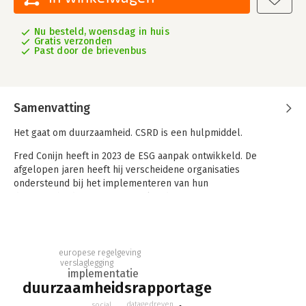
Nu besteld, woensdag in huis
Gratis verzonden
Past door de brievenbus
Samenvatting
Het gaat om duurzaamheid. CSRD is een hulpmiddel.
Fred Conijn heeft in 2023 de ESG aanpak ontwikkeld. De
afgelopen jaren heeft hij verscheidene organisaties
ondersteund bij het implementeren van hun
duurzaamheidsrapportage. Ook tijdens seminars, conferenties
en opleidingen, die hij heeft verzorgd, zijn ervaringen
uitgewisseld. Deze praktijkervaringen komen in
dit boek uitgebreid aan de orde.
europese regelgeving
November 2025 zijn de verbeterde European Sustainability
verslaglegging
implementatie
Reporting Standards (ESRS’s) m.b.t. het Corporate
duurzaamheidsrapportage
Sustainability Reporting Directive (CSRD) in concept
gepubliceerd. Ze zijn een stuk compacter en concreter dan de
datagedreven
social