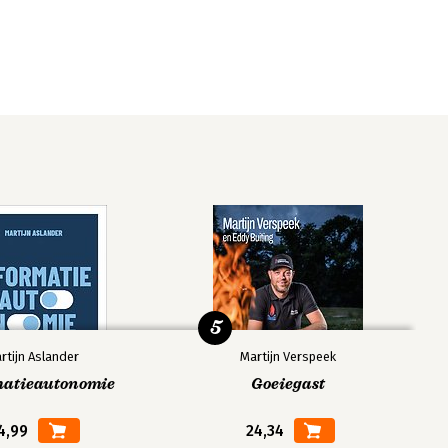
5
rtijn Aslander
Martijn Verspeek
matieautonomie
Goeiegast
4,99
24,34