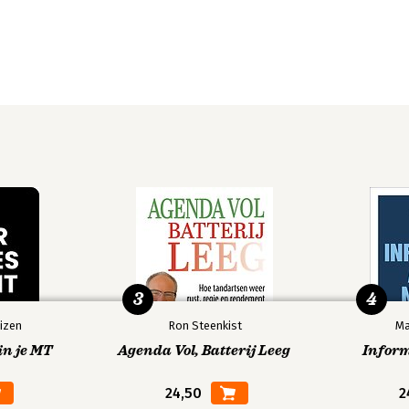
3
4
izen
Ron Steenkist
Ma
in je MT
Agenda Vol, Batterij Leeg
Infor
24,50
2