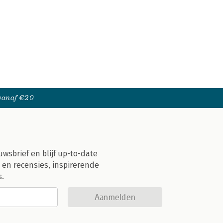
 vanaf €20
uwsbrief en blijf up-to-date
 en recensies, inspirerende
s.
Aanmelden