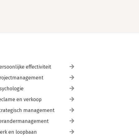
ersoonlijke effectiviteit
rojectmanagement
sychologie
eclame en verkoop
trategisch management
erandermanagement
erk en loopbaan