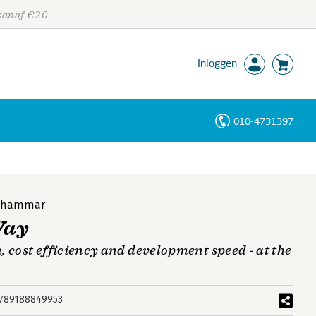
 vanaf €20
Inloggen
010-4731397
Personen
Trefwoorden
ndhammar
Way
 cost efficiency and development speed - at the
789188849953