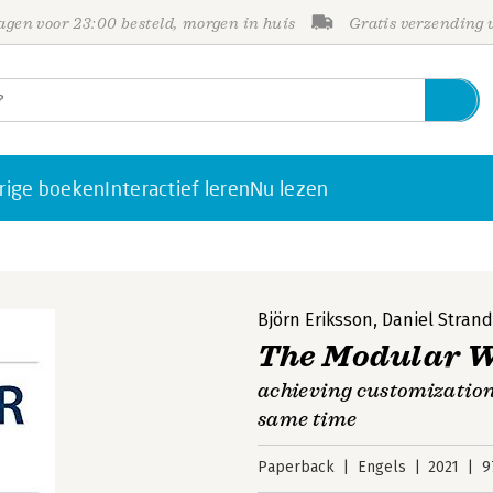
gen voor 23:00 besteld, morgen in huis
Gratis verzending
rige boeken
Interactief leren
Nu lezen
Björn Eriksson
,
Daniel Stra
The Modular 
achieving customization,
same time
Paperback
Engels
2021
9