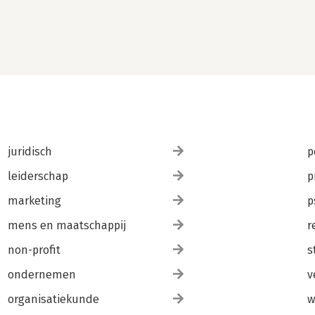
juridisch
p
leiderschap
p
marketing
p
mens en maatschappij
r
non-profit
s
ondernemen
v
organisatiekunde
w