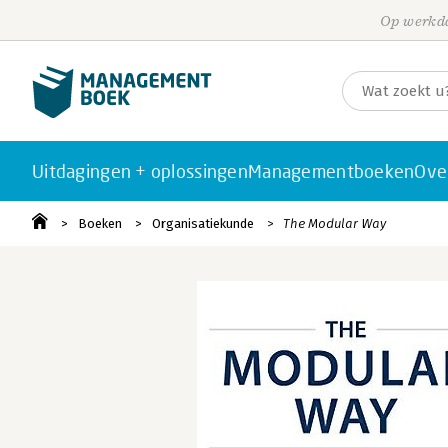
Op werkda
Uitdagingen + oplossingen
Managementboeken
Ove
Boeken
Organisatiekunde
The Modular Way