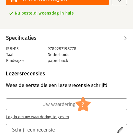
Nu besteld, woensdag in huis
Specificaties
ISBN13:
9789287198778
Taal:
Nederlands
Bindwijze:
paperback
Aantal pagina's:
237
Uitgever:
Uitgevers overig
Lezersrecensies
Hoofdrubriek:
Juridisch
Jongbloed:
Europees recht
Wees de eerste die een lezersrecensie schrijft!
?
Uw waardering
Log in om uw waardering te geven
Schrijf een recensie