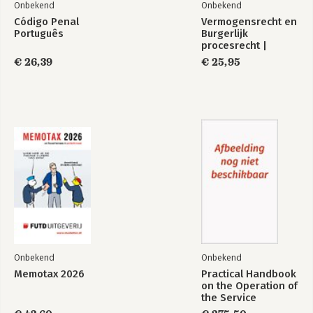
Onbekend
Onbekend
Código Penal
Vermogensrecht en
Português
Burgerlijk
procesrecht |
digitale licentie
€ 26,39
€ 25,95
Onbekend
Onbekend
Memotax 2026
Practical Handbook
on the Operation of
the Service
Convention