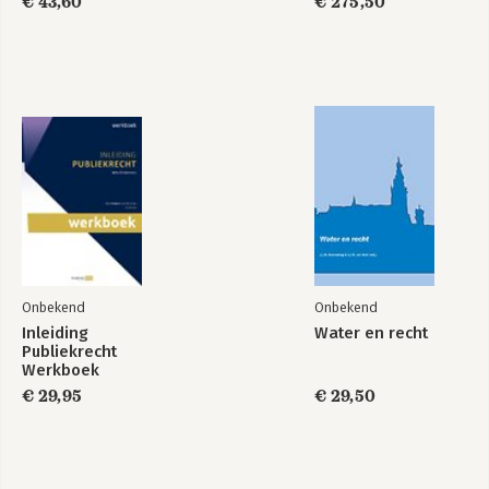
€ 43,60
€ 275,50
Onbekend
Onbekend
Inleiding
Water en recht
Publiekrecht
Werkboek
(2025/2026)
€ 29,95
€ 29,50