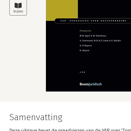
Samenvatting
Deze uitgave bevat de preadviezen van de VAR over 'Zorg