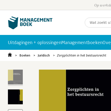
Op werkda
Uitdagingen + oplossingen
Managementboeken
Ove
Boeken
Juridisch
Zorgplichten in het bestuursrecht