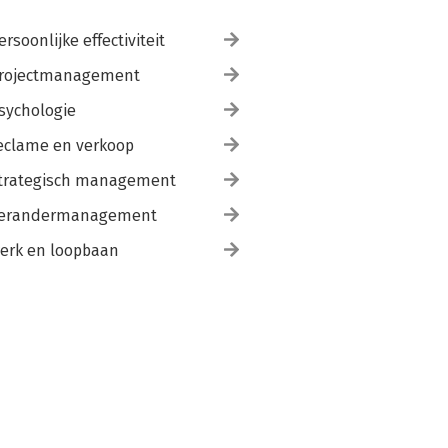
ersoonlijke effectiviteit
rojectmanagement
sychologie
eclame en verkoop
trategisch management
erandermanagement
erk en loopbaan