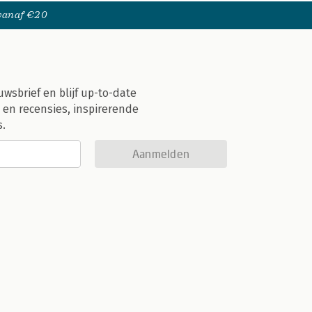
 vanaf €20
uwsbrief en blijf up-to-date
 en recensies, inspirerende
s.
Aanmelden