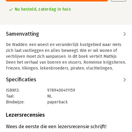
Nu besteld, zaterdag in huis
Samenvatting
De Wadden: een woest en veranderlijk kustgebied waar niets
zich laat vastleggen en alles beweegt. Wie er wil wonen of
verblijven moet zich aanpassen. In dit boek vertelt Mathijs
Deen het verhaal van boeren en vissers, Romeinse krijgsheren,
Friezen, Vikingen, lekenbroeders, piraten, vluchtelingen,
gelukszoekers, schipbreukelingen, bezetters en badgasten,
Specificaties
die zich allen op hun eigen manier schikten naar de wetten van
water, wind en zand. De eilanden werden niet alleen een haven
ISBN13:
9789400411159
voor onverstoorbare zeelieden of een jachtterrein voor jutters,
Taal:
NL
maar ook een wijkplaats voor vervolgden, een nachtmerrie
Bindwijze:
paperback
voor strategen en een plek waar vastelanders de lasten en
Aantal pagina's:
336
verplichtingen van het dagelijks bestaan van zich af voelen
Uitgever:
Thomas Rap
Lezersrecensies
glijden. Deen beschrijft deze unieke geschiedenis poëtisch, zijn
Druk:
18
historische blik scherp en zijn verhaal meeslepend.
Verschijningsdatum:
25-4-2024
Wees de eerste die een lezersrecensie schrijft!