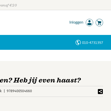
 vanaf €20
Inloggen
010-4731397
Personen
Trefwoorden
en? Heb jij even haast?
k
9789400504660