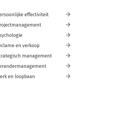
ersoonlijke effectiviteit
rojectmanagement
sychologie
eclame en verkoop
trategisch management
erandermanagement
erk en loopbaan