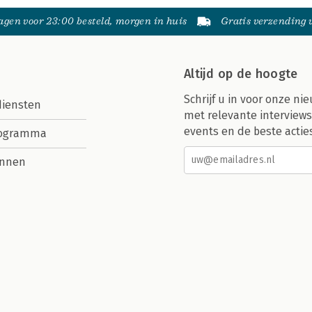
gen voor 23:00 besteld, morgen in huis
Gratis verzending
Altijd op de hoogte
Schrijf u in voor onze nie
diensten
met relevante interviews
events en de beste actie
rogramma
nnen