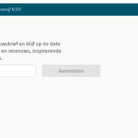
 vanaf €20
uwsbrief en blijf up-to-date
 en recensies, inspirerende
s.
Aanmelden