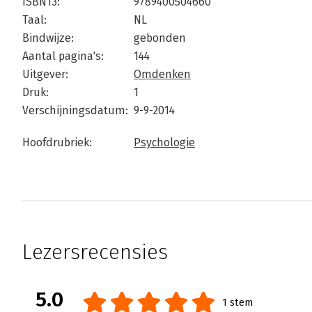
ISBN13:
9789400504660
Taal:
NL
Bindwijze:
gebonden
Aantal pagina's:
144
Uitgever:
Omdenken
Druk:
1
Verschijningsdatum:
9-9-2014
Hoofdrubriek:
Psychologie
Lezersrecensies
5.0
1 stem