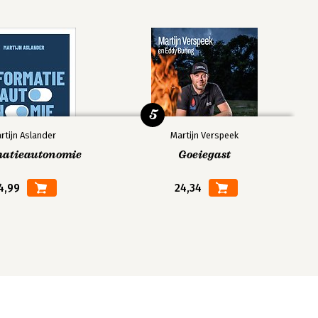
5
rtijn Aslander
Martijn Verspeek
matieautonomie
Goeiegast
4,99
24,34