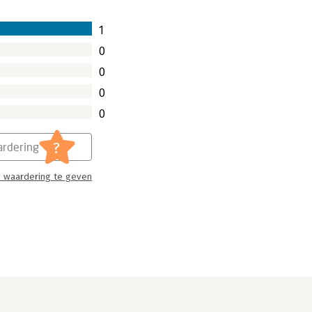
1
0
0
0
0
?
rdering
 waardering te geven