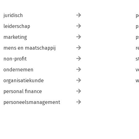
juridisch
p
leiderschap
p
marketing
p
mens en maatschappij
r
non-profit
s
ondernemen
v
organisatiekunde
w
personal finance
personeelsmanagement