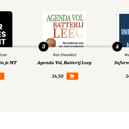
3
4
izen
Ron Steenkist
Ma
in je MT
Agenda Vol, Batterij Leeg
Infor
24,50
2