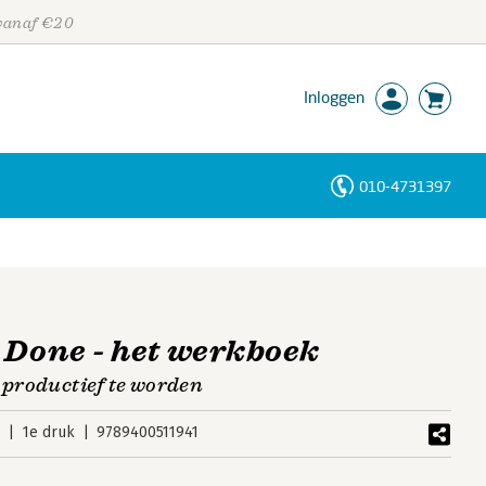
 vanaf €20
Inloggen
010-4731397
Personen
Trefwoorden
 Done - het werkboek
 productief te worden
9
1e druk
9789400511941