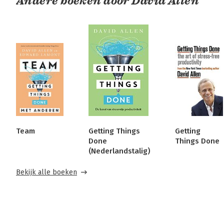
Andere boeken door David Allen
Team
Getting Things
Getting
Done
Things Done
(Nederlandstalig)
Bekijk alle boeken