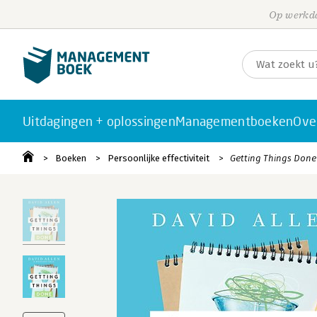
Op werkda
Uitdagingen + oplossingen
Managementboeken
Ove
Boeken
Persoonlijke effectiviteit
Getting Things Done