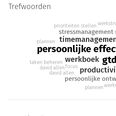
Trefwoorden
werkstr
prioriteiten stellen
stressmanagement
timemanagemen
plannen
persoonlijke effec
gt
werkboek
taken beheren
focus
david allen
productivi
david allen
persoonlijke ontw
werk
plannen