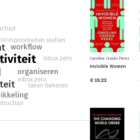
uctuur
focus
prioriteiten stellen
t
workflow
tiviteit
inbox zero
Caroline Criado Perez
Invisible Women
d
organiseren
inbox zero
€ 19,22
teit
taken beheren
ikkeling
structuur