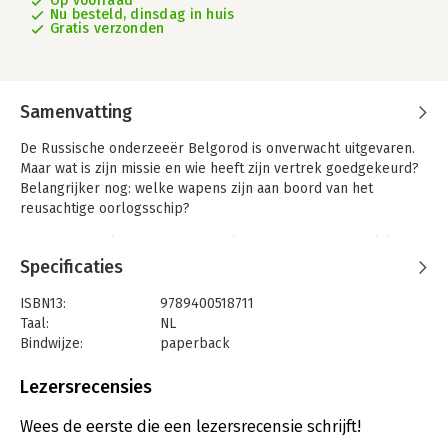
Op voorraad
Nu besteld, dinsdag in huis
Gratis verzonden
Samenvatting
De Russische onderzeeër Belgorod is onverwacht uitgevaren.
Maar wat is zijn missie en wie heeft zijn vertrek goedgekeurd?
Belangrijker nog: welke wapens zijn aan boord van het
reusachtige oorlogsschip?
Het is inmiddels vier decennia geleden dat een soortgelijk
incident met de Sovjet-onderzeeër Red October maar net goed
Specificaties
afliep dankzij een jonge CIA-analist genaamd Jack Ryan. Nu is
Ryan president van de Verenigde Staten. De gevaarlijke taak
ISBN13:
9789400518711
om achter de plannen van de commandant van de Belgorod te
Taal:
NL
komen, komt op de schouders van een nieuwe generatie Ryans
Bindwijze:
paperback
te liggen.
Aantal pagina's:
624
Uitgever:
A.W. Bruna Uitgevers
Lezersrecensies
Druk:
1
Verschijningsdatum:
10-3-2026
Wees de eerste die een lezersrecensie schrijft!