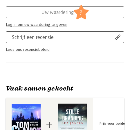
Hoofdrubriek:
Thrillers en spanning
Serie:
Jack Ryan
?
Uw waardering
Log in om uw waardering te geven
Schrijf een recensie
Lees ons recensiebeleid
Vaak samen gekocht
Prijs voor beide