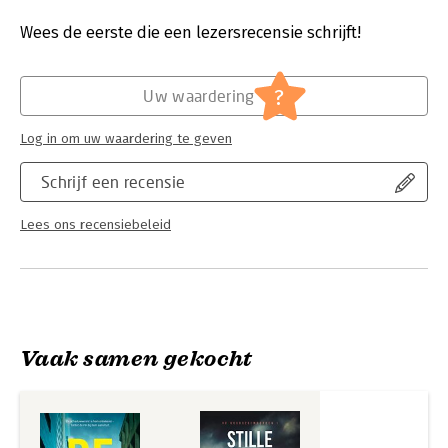
wereld in duigen. Om zijn onschuld te bewijzen moet Walter
Druk:
1
Nash iemand anders worden: een man van geweld en fysieke
Verschijningsdatum:
11-11-2025
Wees de eerste die een lezersrecensie schrijft!
kracht, die doelgericht de donkere wereld betreedt die hem
alles wat hem dierbaar is heeft afgepakt…
Hoofdrubriek:
Thrillers en spanning
?
Uw waardering
Log in om uw waardering te geven
Schrijf een recensie
Lees ons recensiebeleid
Vaak samen gekocht