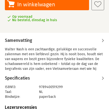
In winkelwagen
Op voorraad
Nu besteld, dinsdag in huis
Samenvatting
Walter Nash is een zachtaardige, gelukkige en succesvolle
zakenman met een liefdevol gezin. Hij is nooit boos, houdt niet
van wapens en bezit geen bijzondere fysieke kwaliteiten. De
schaduwwereld is hem onbekend – totdat op de dag van de
begrafenis van zijn vader, een Vietnamveteraan met wie hij
geen contact meer had, de FBI bij hem aanklopt. Ze vertellen
Specificaties
hem dat het bedrijf waarvoor hij werkt eigenlijk een criminele
organisatie is. En ze hebben zijn hulp nodig om die organisatie
ISBN13:
9789400519299
uit te schakelen.
Taal:
NL
Nash’ poging om informatie te verzamelen blijft alleen niet
Bindwijze:
paperback
onopgemerkt. Wanneer zijn dochter verdwijnt en hijzelf ervan
Aantal pagina's:
528
wordt beschuldigd haar te hebben misbruikt, valt zijn perfecte
Uitgever:
A.W. Bruna Uitgevers
Lezersrecensies