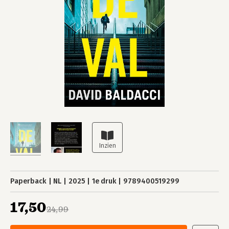
Paperback
NL
2025
1e druk
9789400519299
17,50
24,99