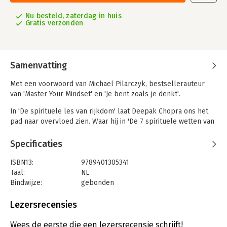
Nu besteld, zaterdag in huis
Gratis verzonden
Samenvatting
Met een voorwoord van Michael Pilarczyk, bestsellerauteur
van 'Master Your Mindset' en 'Je bent zoals je denkt'.
In 'De spirituele les van rijkdom' laat Deepak Chopra ons het
pad naar overvloed zien. Waar hij in 'De 7 spirituele wetten van
succes' lezers liet kennismaken met het spirituele pad naar
succes, laat Chopra lezers in dit boek kennismaken met de
Specificaties
weg naar innerlijke vrede en vervulling. Hij helpt hen om hun
leven te transformeren door de focus te leggen op alle
ISBN13:
9789401305341
mogelijkheden in het leven. Volgens Chopra leven wij vanuit
Taal:
NL
een mindset van tekort en beperkingen. We focussen niet op
Bindwijze:
gebonden
wat we hebben, zoals welvaart en stabiliteit, maar op wat we
Aantal pagina's:
304
níét hebben. 'De spirituele les van rijkdom' leert ons dat dat
Uitgever:
Altamira
Lezersrecensies
innerlijke ervaringen de sleutel zijn tot de grote rijkdom van
Druk:
1
het universum en de grenzeloze mogelijkheden van het leven.
Verschijningsdatum:
4-5-2022
Wees de eerste die een lezersrecensie schrijft!