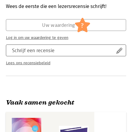
Verschijningsdatum:
28-9-2022
Wees de eerste die een lezersrecensie schrijft!
Hoofdrubriek:
Filosofie
,
Spiritualiteit
?
Uw waardering
Log in om uw waardering te geven
Schrijf een recensie
Lees ons recensiebeleid
Vaak samen gekocht