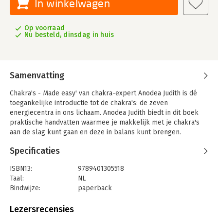
In winkelwagen
Op voorraad
Nu besteld, dinsdag in huis
Samenvatting
Chakra's - Made easy' van chakra-expert Anodea Judith is dé
toegankelijke introductie tot de chakra's: de zeven
energiecentra in ons lichaam. Anodea Judith biedt in dit boek
praktische handvatten waarmee je makkelijk met je chakra's
aan de slag kunt gaan en deze in balans kunt brengen.
Wanneer je chakra's in balans zijn, heeft dit positieve effecten
Specificaties
op je gezondheid en algehele welzijn. Ook kun je het chakra-
systeem gebruiken om dromen te manifesteren, jezelf te
ISBN13:
9789401305518
bevrijden van beperkende patronen en je bewustzijn te
Taal:
NL
verhogen. 'Chakra's - Made easy' is daarom de perfecte
Bindwijze:
paperback
introductie en hét naslagwerk voor iedereen die
Aantal pagina's:
256
geïnteresseerd is in chakra's.
Uitgever:
Altamira
Lezersrecensies
Druk:
1