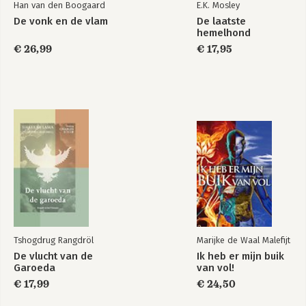
Han van den Boogaard
E.K. Mosley
De vonk en de vlam
De laatste
hemelhond
€ 26,99
€ 17,95
Tshogdrug Rangdröl
Marijke de Waal Malefijt
De vlucht van de
Ik heb er mijn buik
Garoeda
van vol!
€ 17,99
€ 24,50