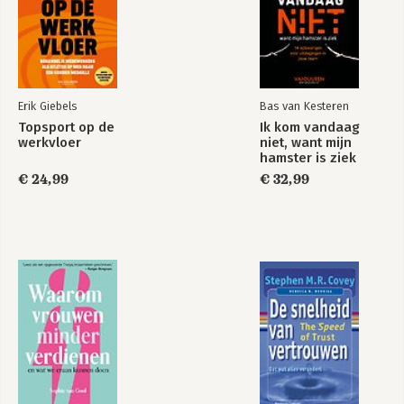
De transformatie onder druk
Meer structuur, zonder centraal gezag
Een sterkere transformatie dankzij corona
Decathlon als inspiratiebron
Epiloog: een adviesproces over de cover
Erik Giebels
Bas van Kesteren
Topsport op de
Ik kom vandaag
werkvloer
niet, want mijn
hamster is ziek
€ 24,99
€ 32,99