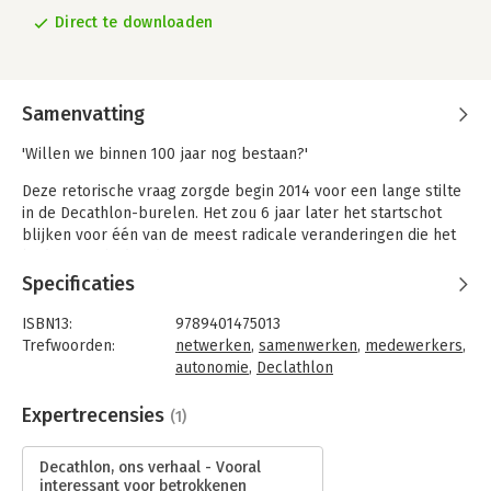
Direct te downloaden
Samenvatting
'Willen we binnen 100 jaar nog bestaan?'
Deze retorische vraag zorgde begin 2014 voor een lange stilte
in de Decathlon-burelen. Het zou 6 jaar later het startschot
blijken voor één van de meest radicale veranderingen die het
bedrijf ooit had ondergaan.
In dit boek delen de medewerkers enkele van de (r)evoluties
Specificaties
die ze tijdens deze humane omslag hebben kunnen beleven.
ISBN13:
9789401475013
Het is een persoonlijk verhaal over een nieuwe manier van
Trefwoorden:
netwerken
,
samenwerken
,
medewerkers
,
werken, van beslissingen nemen, projecten opstarten,
autonomie
,
Declathlon
netwerken opbouwen, kwetsbaar leiderschap ontwikkelen,
Taal:
Nederlands
rekruteringen, loonbeleid...
Bindwijze:
e-book
Expertrecensies
(1)
Beveiliging:
watermerk
Voor iedereen die geïnspireerd wil raken door nieuwe
Bestandsformaat:
epub
manieren van samenwerken.
Decathlon, ons verhaal - Vooral
Aantal pagina's:
200
interessant voor betrokkenen