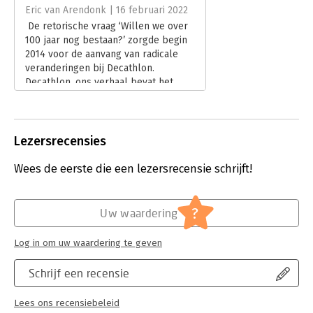
Uitgever:
Lannoo Campus
Zoals alles bij Decathlon is dit boek het werk van een
Eric van Arendonk | 16 februari 2022
Verschijningsdatum:
17-5-2021
collectief van mensen. Zij brengen hun verhaal, elk vanuit hun
De retorische vraag ‘Willen we over
eigen invalshoek.
100 jaar nog bestaan?’ zorgde begin
Hoofdrubriek:
Algemeen management
2014 voor de aanvang van radicale
veranderingen bij Decathlon.
Decathlon, ons verhaal bevat het
verhaal vanuit de invalshoek van
medewerkers van Decathlon.
Lees verder
Lezersrecensies
Wees de eerste die een lezersrecensie schrijft!
?
Uw waardering
Log in om uw waardering te geven
Schrijf een recensie
Lees ons recensiebeleid