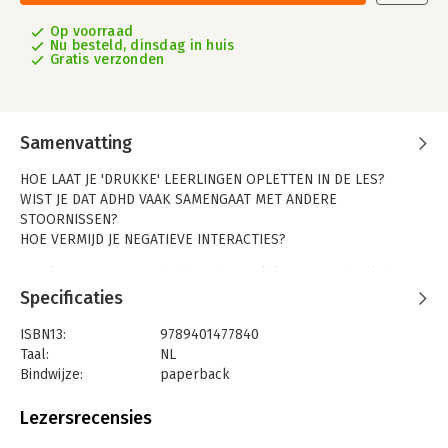
Op voorraad
Nu besteld, dinsdag in huis
Gratis verzonden
Samenvatting
HOE LAAT JE 'DRUKKE' LEERLINGEN OPLETTEN IN DE LES?
WIST JE DAT ADHD VAAK SAMENGAAT MET ANDERE
STOORNISSEN?
HOE VERMIJD JE NEGATIEVE INTERACTIES?
Leerlingen met ADHD hebben het vaak lastig op school: de
schoolomgeving stelt hoge eisen waar zij moeilijk aan kunnen
Specificaties
voldoen. Andersom vragen leerlingen met ADHD extra
aandacht en verstoren zij soms de les.
ISBN13:
9789401477840
Taal:
NL
ADHD in de klas geeft je, aan de hand van de meest recente
Bindwijze:
paperback
wetenschappelijke inzichten, een duidelijk beeld van ADHD.
Aantal pagina's:
192
Het gaat in op het samengaan van ADHD met stoornissen zoals
Uitgever:
Lannoo Campus
Lezersrecensies
ASS, TOS, dyslexie en dyscalculie. Bovenal ontdek je hoe je
Druk:
1
leerlingen met ADHD de nodige ondersteuning geeft en hun