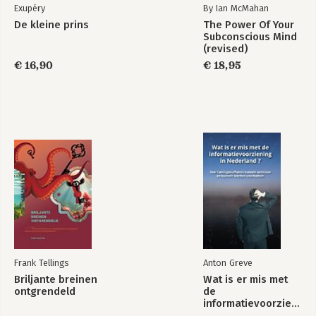
Exupéry
By Ian McMahan
De kleine prins
The Power Of Your
Subconscious Mind
(revised)
€ 16,90
€ 18,95
Frank Tellings
Anton Greve
Briljante breinen
Wat is er mis met
ontgrendeld
de
informatievoorziening
in Nederland ?