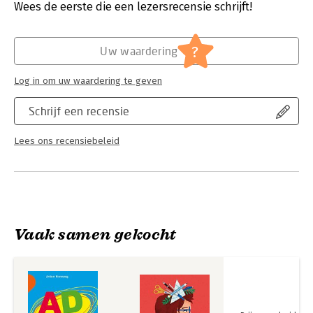
Verschijningsdatum:
26-5-2021
Wees de eerste die een lezersrecensie schrijft!
sociale omgang vlotter laat verlopen.
Dit boek heeft een toegankelijke en pedagogische insteek, en
?
Uw waardering
is toepasbaar op verschillende onderwijsniveaus. De vele
verhalen uit de praktijk en didactische tips helpen je om ook
leerlingen met aandachtsproblemen voldoende kansen te
Log in om uw waardering te geven
geven.
Schrijf een recensie
Lees ons recensiebeleid
Vaak samen gekocht