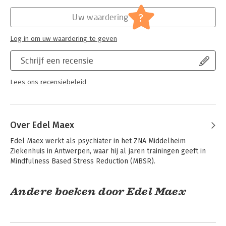
De eerlijke getuigenis van Maex en zijn doorleefde inzichten
Verschijningsdatum:
7-6-2022
tonen aan dat het vaak de moeite loont om de zaken anders te
?
Uw waardering
bekijken. Niet omdat het moet, maar omdat het kan.
Hoofdrubriek:
Mens en maatschappij
Log in om uw waardering te geven
Schrijf een recensie
Lees ons recensiebeleid
Over Edel Maex
Edel Maex werkt als psychiater in het ZNA Middelheim 
Ziekenhuis in Antwerpen, waar hij al jaren trainingen geeft in 
Mindfulness Based Stress Reduction (MBSR).
Andere boeken door Edel Maex