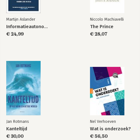
Wat mindfulness
niet is
Martijn Aslander
Niccolo Machiavelli
Informatieautonomie
The Prince
€ 24,99
€ 28,07
Bekijk alle boeken
Jan Rotmans
Nel Verhoeven
Kanteltijd
Wat is onderzoek?
€ 30,00
€ 56,50