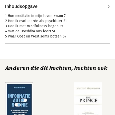
Inhoudsopgave
1 Hoe meditatie in mijn leven kwam 7
2 Hoe ik evolueerde als psychiater 21
3 Hoe ik met mindfulness begon 35
4 Wat de Boeddha ons leert 51
5 Waar Oost en West soms botsen 67
6 Waarom religie een westerse uitvinding is 79
7 Wat liefdesliedjes ons vertellen 91
Mindfulness
Mindfulness
8 Waarom de mens een samenwerker is 105
9 Wat het leven met ons doet 125
Anderen die dit kochten, kochten ook
Naschrift
Lessen uit een marathongesprek 141