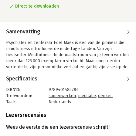
Direct te downloaden
Samenvatting
Psychiater en zenleraar Edel Maex is een van de pioniers die
mindfulness introduceerde in de Lage Landen. Van zijn
bestseller Mindfulness. In de maalstroom van je leven werden
meer dan 125.000 exemplaren verkocht. Maar nooit eerder
vertelde hij zijn persoonlijke verhaal en gaf hij zijn visie op de
grote vraagstukken van onze tijd.
Specificaties
In dit boek, dat tot stand kwam op basis van gesprekken met
journalist Joël De Ceulaer, biedt Maex troost en houvast voor
ISBN13:
9789401485784
mensen die soms worstelen met het leven. Hij vertelt hoe je
Trefwoorden:
samenwerken
,
meditatie
,
denken
kunt leren omgaan met lijden. Maar hij praat ook over zijn
Taal:
Nederlands
mens- en wereldbeeld, politiek, religie, #metoo en andere
Bindwijze:
e-book
actuele thema's. Maex doet onze visie vaak kantelen, en toont
Beveiliging:
watermerk
Lezersrecensies
zich een optimist: de mens is geen psychopaat, maar een
Bestandsformaat:
epub
samenwerker.
Aantal pagina's:
224
Wees de eerste die een lezersrecensie schrijft!
Uitgever:
Lannoo