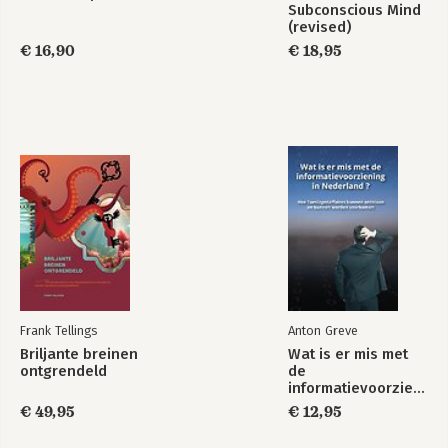
Subconscious Mind
(revised)
€ 16,90
€ 18,95
Frank Tellings
Anton Greve
Briljante breinen
Wat is er mis met
ontgrendeld
de
informatievoorziening
in Nederland ?
€ 49,95
€ 12,95