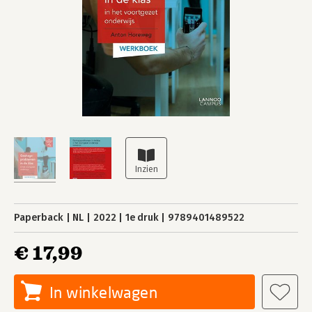
Paperback
NL
2022
1e druk
9789401489522
€ 17,99
In winkelwagen