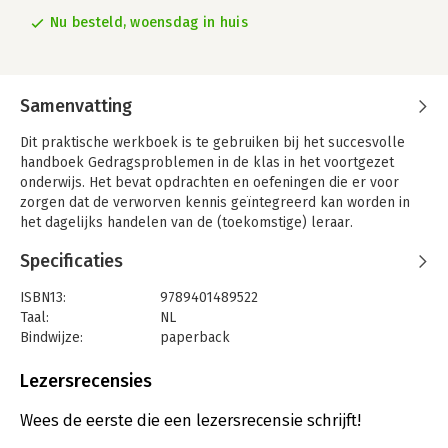
Nu besteld, woensdag in huis
Samenvatting
Dit praktische werkboek is te gebruiken bij het succesvolle
handboek Gedragsproblemen in de klas in het voortgezet
onderwijs. Het bevat opdrachten en oefeningen die er voor
zorgen dat de verworven kennis geïntegreerd kan worden in
het dagelijks handelen van de (toekomstige) leraar.
Van (toekomstige) leraren wordt steeds meer verwacht dat ze
Specificaties
kunnen omgaan met gedragsproblemen en gedrags- en
ontwikkelingsstoornissen. Hoe kun je studenten daar op
ISBN13:
9789401489522
voorbereiden? Door ze kennis aan te bieden, door ze te laten
Taal:
NL
reflecteren op hun eigen gedrag en door te oefenen in de klas.
Bindwijze:
paperback
Met Gedragsproblemen in de klas in het voortgezet onderwijs
Aantal pagina's:
128
Werkboek leren studenten preventief te werken als het gaat
Uitgever:
Lannoo Campus
Lezersrecensies
om gedragsproblemen, leren ze planmatiger te kijken naar de
Druk:
1
problemen die je kunt tegenkomen in de klas en leren ze te
Verschijningsdatum:
29-11-2022
Wees de eerste die een lezersrecensie schrijft!
reflecteren op hun eigen rol als docent.