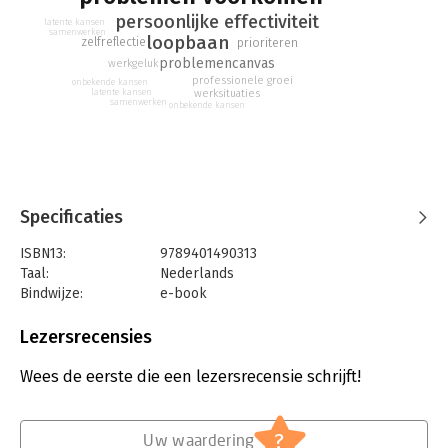
persoonlijke effectiviteit
latente kansen
samenwerken
loopbaan
zelfreflectie
prioriteren
problemencanvas
werkgeluk
professionele groei
onbekende kansen
latente kansen
werksituaties
samenwerken
onbekende kansen
Specificaties
ISBN13:
9789401490313
Taal:
Nederlands
Bindwijze:
e-book
Beveiliging:
watermerk
Bestandsformaat:
epub
Lezersrecensies
Aantal pagina's:
168
Uitgever:
Lannoo Campus
Wees de eerste die een lezersrecensie schrijft!
Verschijningsdatum:
6-6-2023
Hoofdrubriek:
Algemeen management
,
?
Uw waardering