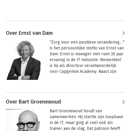
Over Ernst van Dam
“Zorg voor een positieve verandering…” 
is het persoonlijke motto van Ernst van 
Dam. Ernst is manager met ruim 30 jaar 
ervaring in de IT Industrie. Momenteel 
is hij als directeur verantwoordelijk 
voor Capgemini Academy. Naast zijn 
activiteiten als business unit-, project-, 
en programma-manager is hij ook 
Andere boeken door Ernst van Dam
werkzaam als trainer, facilitator en 
coach. Hij houdt ervan met mensen te 
werken en krijgt er energie van om 
Over Bart Groenewoud
anderen de comfort zone te laten 
Bart Groenewoud houdt van 
vergroten door ze uit te dagen hieruit 
samenwerken. Hij startte zijn loopbaan 
te stappen.
in de IT, maar ging al snel ook als 
trainer aan de slag. Dat patroon heeft 