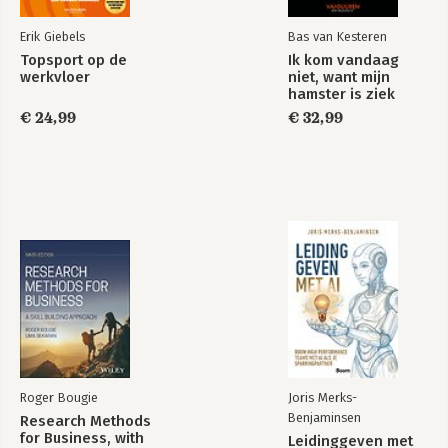
Aan de slag
Erik Giebels
Bas van Kesteren
3 Kansen creëren
Topsport op de
Ik kom vandaag
Introductie
werkvloer
niet, want mijn
Heb ik dat? Peter heeft een plan
hamster is ziek
Hoe dan? Een aanpak
€ 24,99
€ 32,99
Potentiële of onbekende kansen
Gereedschap: de kansenlogic
Ten slotte
Heb ik dat? Peter hakt een knoop door
Media advies
Bronnen
Het keerpunt
Roger Bougie
Joris Merks-
Benjaminsen
Research Methods
for Business, with
Leidinggeven met