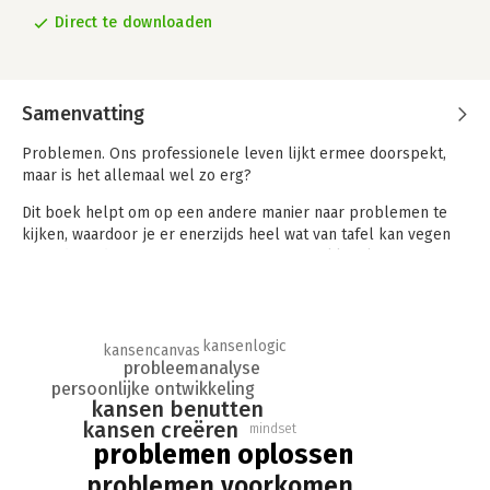
Direct te downloaden
Samenvatting
Problemen. Ons professionele leven lijkt ermee doorspekt,
maar is het allemaal wel zo erg?
Dit boek helpt om op een andere manier naar problemen te
kijken, waardoor je er enerzijds heel wat van tafel kan vegen
en anderzijds een nieuwe manier van aanpakken leert.
Het bewust omgaan met problemen, ze oplossen en
voorkomen, brengt je immers méér dan alleen probleemvrij
door het leven te gaan.
kansenlogic
kansencanvas
Je zult nieuwe kansen creëren en benutten en zo effectiever,
probleemanalyse
effciënter en gelukkiger zijn.
persoonlijke ontwikkeling
kansen benutten
kansen creëren
mindset
problemen oplossen
problemen voorkomen