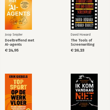
Opdracht
Bekijk alle boeken
3 Problemen voorkomen
Introductie
Heb ik dat? Peter ziet iets voer het hoofd
Hoe dan? Een aanpak…
Joop Snijder
David Howard
Het keerpunt
Doeltreffend met
The Tools of
AI-agents
Screenwriting
KANSRIJKE INHOUD
€ 24,95
€ 26,23
Voorwoord
1 Kennismaken met kansen
HALLO Welkom bij de andere kant van het boek 14
De definitie van een kans
Dus wat weerhoudt jou?
2 Kansen benutten
Introductie
Heb ik dat? Peter grijpt (en mist) z’n kans
Hoe dan? Een aanpak
Gereedschap: het kansencanvas