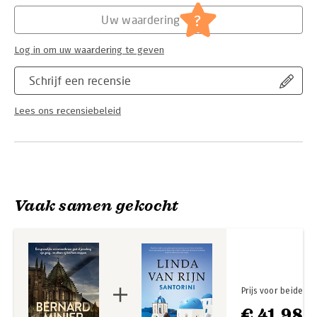
Hoofdrubriek:
Literatuur en romans
Serie:
Lucia Guerrero
?
Uw waardering
***** ‘Een heerlijk spannende politieroman met een
onheilspellend sfeertje, vergelijkbaar met The Shining.’ ‒
Noordhollands Dagblad
Log in om uw waardering te geven
Schrijf een recensie
Lees ons recensiebeleid
Vaak samen gekocht
Prijs voor beide
€ 41,98