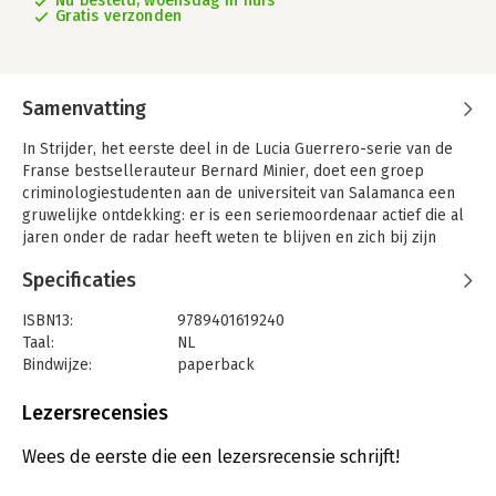
Nu besteld, woensdag in huis
Gratis verzonden
Samenvatting
In Strijder, het eerste deel in de Lucia Guerrero-serie van de
Franse bestsellerauteur Bernard Minier, doet een groep
criminologiestudenten aan de universiteit van Salamanca een
gruwelijke ontdekking: er is een seriemoordenaar actief die al
jaren onder de radar heeft weten te blijven en zich bij zijn
vreselijke moorden laat inspireren door mythische schilderijen
Specificaties
uit de renaissance. Hoofdinspecteur Lucia Guerrero wordt
opgeroepen om met de studenten de wrede waarheid te
ISBN13:
9789401619240
achterhalen.
Taal:
NL
Zelfs de onverschrokken Lucia wordt door deze zaak
Bindwijze:
paperback
geconfronteerd met haar grootste angsten. De waarheid blijkt
Aantal pagina's:
384
schokkender dan welke mythe of legende dan ook. Wanneer
Uitgever:
Xander Uitgevers B.V.
Lezersrecensies
Lucia haar eigen partner dood en gekruisigd aantreft, wordt de
Druk:
1
zoektocht ineens heel persoonlijk…
Verschijningsdatum:
6-4-2023
Wees de eerste die een lezersrecensie schrijft!
‘Bernard Minier bezorgt je koude rillingen.’ ‒ Trouw