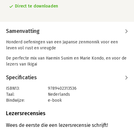
Direct te downloaden
Samenvatting
Honderd oefeningen van een Japanse zenmonnik voor een
leven vol rust en vreugde
De perfecte mix van Haemin Sunim en Marie Kondo, en voor de
lezers van Ikigai
Hoe fijn zou het zijn als we ons elke dag fris zouden voelen en
Specificaties
vol nieuwe energie? Veel mensen zijn druk of voelen zich
gestrest. Om deze gevoelens tegen te gaan, zoeken we naar
ISBN13:
9789402313536
bijzondere ervaringen. Maar omdat die ervaringen geen deel
Taal:
Nederlands
uitmaken van ons dagelijks leven, verdwijnt dat spannende en
Bindwijze:
e-book
fijne gevoel altijd weer snel. Shunmyo Masuno geeft ons
Beveiliging:
watermerk
eenvoudige lessen om ons leven élke dag gemakkelijker en
Bestandsformaat:
epub
Lezersrecensies
aangenamer te maken.
Uitgever:
Boekerij
Verschijningsdatum:
20-8-2019
Wees de eerste die een lezersrecensie schrijft!
Deze Japanse zenmonnik helpt je je leven te vereenvoudigen.
Je leert geluk te vinden door kleine veranderingen en door