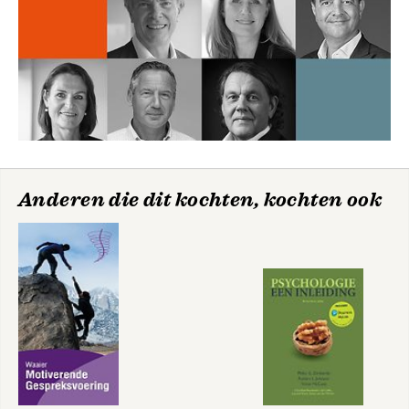
‘Een simpeler leven leiden is een oefening maar het is ook
normaal en gewoon. De eenvoudige en relevante tips van
Shunmyo Masuno beginnen voorzichtig en met de meest
troostende alledaagsheid, wat voor ons, de uitgeputte massa,
voelt als een warme adem van vertrouwdheid.’ Sarah Wilson,
New York Times-bestsellerauteur
Anderen die dit kochten, kochten ook