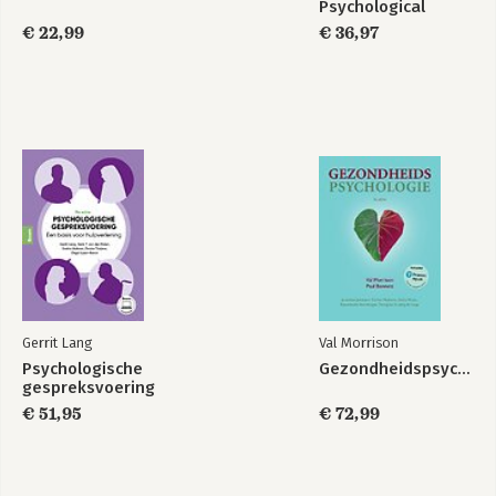
Psychological
Association 2020
€ 22,99
€ 36,97
Gerrit Lang
Val Morrison
Psychologische
Gezondheidspsychologie
gespreksvoering
€ 51,95
€ 72,99