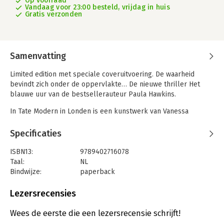
Op voorraad
Vandaag voor 23:00 besteld, vrijdag in huis
Gratis verzonden
Samenvatting
Limited edition met speciale coveruitvoering. De waarheid
bevindt zich onder de oppervlakte… De nieuwe thriller Het
blauwe uur van de bestsellerauteur Paula Hawkins.
In Tate Modern in Londen is een kunstwerk van Vanessa
Chapman te zien, een beroemde – sommigen zouden zeggen
beruchte – kunstenares. Vlak na de opening van de
Specificaties
tentoonstelling ontvangt het museum een verontrustend
bericht: een zeer vooraanstaand forensisch antropoloog claimt
ISBN13:
9789402716078
dat in het kunstwerk gebruik is gemaakt van een menselijk
Taal:
NL
bot. En dat terwijl de notoir ontrouwe echtgenoot van de
Bindwijze:
paperback
kunstenares twintig jaar geleden op mysterieuze wijze is
Aantal pagina's:
352
verdwenen…
Uitgever:
HarperCollins
Lezersrecensies
Druk:
1
Conservator James Becker reist af naar de Schotse kust om de
Verschijningsdatum:
15-10-2024
Wees de eerste die een lezersrecensie schrijft!
waarheid boven water te krijgen. Vanessa’s nalatenschap wordt