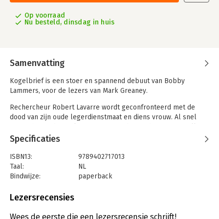
Op voorraad
Nu besteld, dinsdag in huis
Samenvatting
Kogelbrief is een stoer en spannend debuut van Bobby
Lammers, voor de lezers van Mark Greaney.
Rechercheur Robert Lavarre wordt geconfronteerd met de
dood van zijn oude legerdienstmaat en diens vrouw. Al snel
neemt het onderzoek een verrassende wending, waarna alle
ogen plotseling op Robert zijn gericht.
Specificaties
Vastbesloten om de waarheid te achterhalen bijt Robert zich
ISBN13:
9789402717013
vast in de zaak. Wat hij niet beseft, is dat iemand hoe dan ook
Taal:
NL
wil voorkomen dat het verleden opgerakeld wordt, een
Bindwijze:
paperback
verleden dat zich afspeelde in de woestijn van Irak. Als de
Aantal pagina's:
304
dader zijn vizier op Robert richt, start er een race tegen de
Uitgever:
HarperCollins
Lezersrecensies
klok...
Druk:
1
Verschijningsdatum:
19-2-2025
Wees de eerste die een lezersrecensie schrijft!
Winnaar van de NBD Biblion Schaduwprijs