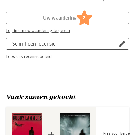
Hoofdrubriek:
Thrillers en spanning
'Bobby Lammers neemt je echt mee in de militaire missie in
zijn hoofd, hij beschrijft de angsten die bij hem opkomen, de
?
Uw waardering
spanning, de zenuwen.' Astrid Holleeder
Log in om uw waardering te geven
Schrijf een recensie
Lees ons recensiebeleid
Vaak samen gekocht
Prijs voor beide